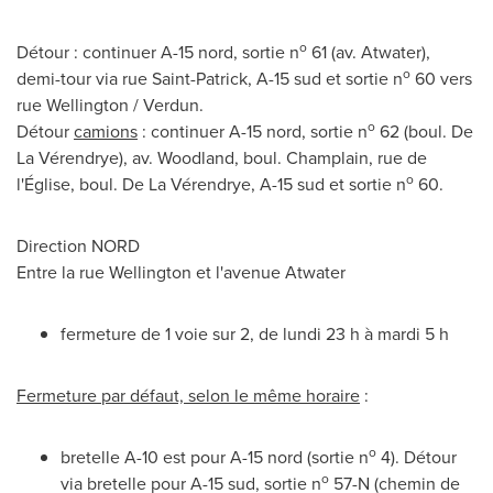
o
Détour : continuer A-15 nord, sortie n
61 (av.
Atwater
),
o
demi-tour via rue Saint-Patrick, A-15 sud et sortie n
60 vers
rue
Wellington
/
Verdun
.
o
Détour
camions
: continuer A-15 nord, sortie n
62 (boul. De
La Vérendrye), av. Woodland, boul. Champlain, rue de
o
l'Église, boul. De La Vérendrye, A-15 sud et sortie n
60.
Direction NORD
Entre la rue
Wellington
et l'avenue
Atwater
fermeture de 1 voie sur 2, de lundi 23 h à mardi 5 h
Fermeture par défaut, selon le même horaire
:
o
bretelle A-10 est pour A-15 nord (sortie n
4). Détour
o
via bretelle pour A-15 sud, sortie n
57-N (chemin de