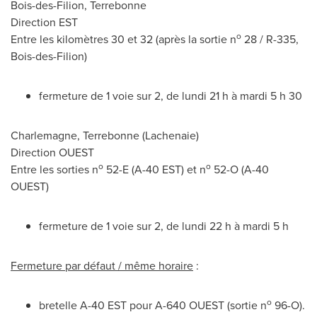
Bois-des-Filion
,
Terrebonne
Direction EST
o
Entre les kilomètres 30 et 32 (après la sortie n
28 / R-335,
Bois-des-Filion
)
fermeture de 1 voie sur 2, de lundi 21 h à mardi 5 h 30
Charlemagne
,
Terrebonne
(
Lachenaie
)
Direction OUEST
o
o
Entre les sorties n
52-E (A-40 EST) et n
52-O (A-40
OUEST)
fermeture de 1 voie sur 2, de lundi 22 h à mardi 5 h
Fermeture par défaut / même horaire
:
o
bretelle A-40 EST pour A-640 OUEST (sortie n
96-O).