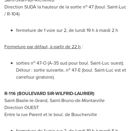
o
Direction SUDÀ la hauteur de la sortie n
47 (boul.
Saint-Luc
/ R-104)
fermeture de 1 voie sur 2, de lundi 19 h à mardi 2 h
Fermeture par défaut, à partir de 22 h
:
o
sorties n
47-O (A-35 sud pour boul.
Saint-Luc
ouest).
o
Détour : sortie suivante, n
47-E (boul.
Saint-Luc
est et
carrefour giratoire).
R-116 (BOULEVARD SIR-WILFRID-
LAURIER
)
Saint-Basile-le-Grand
,
Saint-Bruno
-de-Montarville
Direction OUEST
Entre la rue
Parent
et le boul. de
Boucherville
fermeture de 1 voie sur 2, de lundi 19 h à mardi 5 h