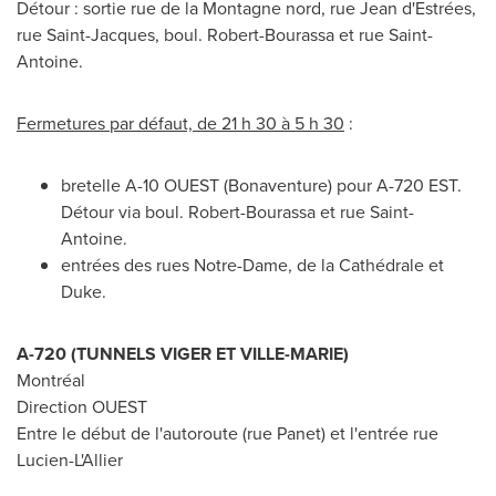
Détour : sortie rue de la Montagne nord, rue Jean d'Estrées,
rue
Saint-Jacques
, boul. Robert-Bourassa et rue
Saint-
Antoine
.
Fermetures par défaut, de 21 h 30 à 5 h 30
:
bretelle A-10 OUEST (
Bonaventure
) pour A-
720 EST
.
Détour via boul. Robert-Bourassa et rue
Saint-
Antoine
.
entrées des rues
Notre-Dame
, de la Cathédrale et
Duke
.
A-720 (TUNNELS VIGER ET
VILLE-MARIE
)
Montréal
Direction OUEST
Entre le début de l'autoroute (rue Panet) et l'entrée rue
Lucien-L'Allier