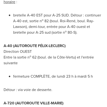
horaire
:
bretelle A-40 EST pour A-25 SUD. Détour : continuer
o
A-40 est, sortie n
82 (boul. Roi-René, boul. Ray-
Lawson), demi-tour, entrée pour A-40 ouest et
o
bretelle pour A-25 sud (sortie n
80-S).
A-40 (AUTOROUTE FÉLIX-LECLERC)
Direction OUEST
o
Entre la sortie n
62 (boul. de la Côte-Vertu) et l'entrée
suivante
fermeture COMPLÈTE, de lundi 23 h à mardi 5 h
Détour : via voie de desserte.
A-720 (AUTOROUTE
VILLE-MARIE
)