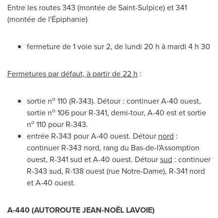
Entre les routes 343 (montée de
Saint-Sulpice
) et 341
(montée de l'Épiphanie)
fermeture de 1 voie sur 2, de lundi 20 h à mardi 4 h 30
Fermetures par défaut, à partir de 22 h
:
o
sortie n
110 (R-343). Détour : continuer A-40 ouest,
o
sortie n
106 pour R-341, demi-tour, A-40 est et sortie
o
n
110 pour R-343.
entrée R-343 pour A-40 ouest. Détour
nord
:
continuer R-343 nord, rang du Bas-de-l'Assomption
ouest, R-341 sud et A-40 ouest. Détour
sud
: continuer
R-343 sud, R-138 ouest (rue Notre-Dame), R-341 nord
et A-40 ouest.
A-440 (AUTOROUTE JEAN-NOËL LAVOIE)