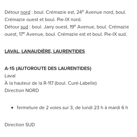
e
Détour
nord
: boul. Crémazie est, 24
Avenue nord, boul.
Crémazie ouest et boul. Pie-IX nord.
e
Détour
sud
: boul. Jarry ouest, 19
Avenue, boul. Crémazie
e
ouest, 17
Avenue, boul. Crémazie est et boul. Pie-IX sud.
LAVAL
, LANAUDIÈRE, LAURENTIDES
A-15 (AUTOROUTE DES LAURENTIDES)
Laval
À la hauteur de la R-117 (boul. Curé-
Labelle
)
Direction NORD
fermeture de 2 voies sur 3, de lundi 23 h à mardi 6 h
Direction SUD