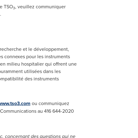
de TSO
, veuillez communiquer
3
.
a recherche et le développement,
les connexes pour les instruments
en milieu hospitalier qui offrent une
ouramment utilisées dans les
ompatibilité des instruments
www.tso3.com
ou communiquez
 Communications au 416 644-2020
c. concernant des questions qui ne