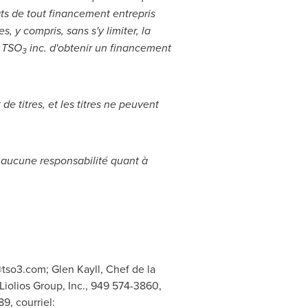
tats de tout financement entrepris
 y compris, sans s'y limiter, la
e TSO
inc. d'obtenir un financement
3
e titres, et les titres ne peuvent
aucune responsabilité quant à
@tso3.com
; Glen Kayll, Chef de la
 Liolios Group, Inc., 949 574-3860,
9, courriel: