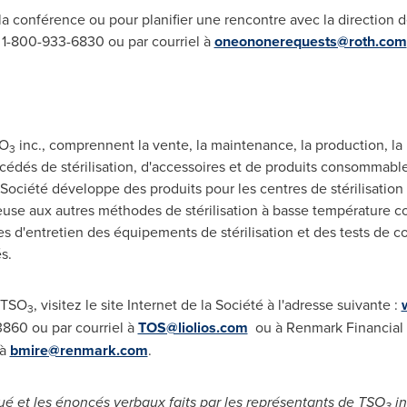
 la conférence ou pour planifier une rencontre avec la direction 
 1-800-933-6830 ou par courriel à
oneononerequests@roth.com
SO
inc., comprennent la vente, la maintenance, la production, l
3
rocédés de stérilisation, d'accessoires et de produits consommab
Société développe des produits pour les centres de stérilisation 
se aux autres méthodes de stérilisation à basse température c
ces d'entretien des équipements de stérilisation et des tests de c
s.
t TSO
, visitez le site Internet de la Société à l'adresse suivante :
3
3860 ou par courriel à
TOS@liolios.com
ou à Renmark Financial
 à
bmire@renmark.com
.
 et les énoncés verbaux faits par les représentants de TSO
in
3