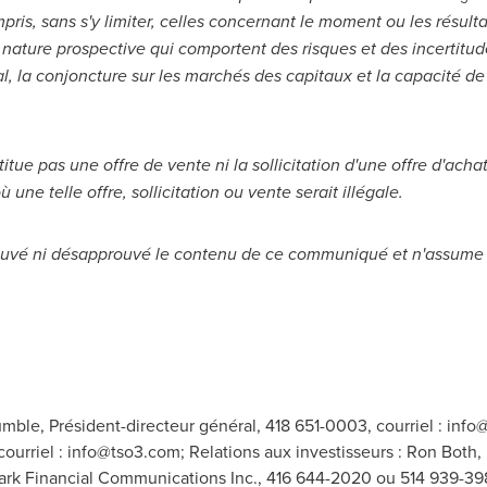
mpris, sans s'y limiter, celles concernant le moment ou les résul
nature prospective qui comportent des risques et des incertitudes,
 la conjoncture sur les marchés des capitaux et la capacité d
 pas une offre de vente ni la sollicitation d'une offre d'achat d
 une telle offre, sollicitation ou vente serait illégale.
uvé ni désapprouvé le contenu de ce communiqué et n'assume 
umble, Président-directeur général, 418 651-0003, courriel :
info
courriel :
info@tso3.com
; Relations aux investisseurs : Ron Both,
ark Financial Communications Inc., 416 644-2020 ou 514 939-398