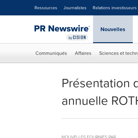
Déclaration d'accessibilité
Sauter la navigation
Ressources
Journalistes
Relations investisseurs
Nouvelles
Communiqués
Affaires
Sciences et techn
Présentation 
annuelle ROTH
NOUVELLES FOURNIES PAR