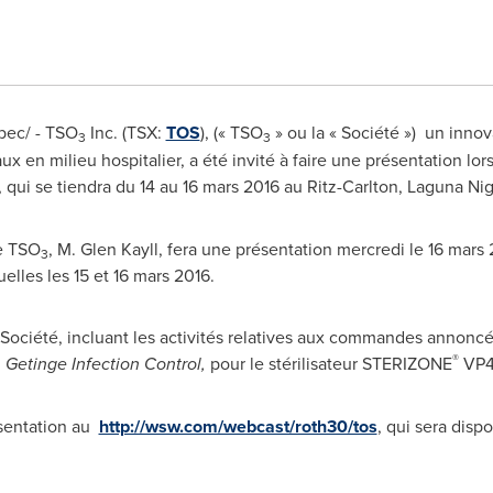
bec/ - TSO
Inc. (TSX:
TOS
), (« TSO
» ou la « Société ») un inno
3
3
x en milieu hospitalier, a été invité à faire une présentation lor
, qui se tiendra du 14 au 16 mars 2016 au Ritz-Carlton, Laguna Ni
de TSO
,
M. Glen Kayll
, fera une présentation mercredi le 16 mars 2
3
elles les 15 et 16 mars 2016.
la Société, incluant les activités relatives aux commandes annon
®
,
Getinge Infection Control,
pour le stérilisateur STERIZONE
VP4 
ésentation au
http://wsw.com/webcast/roth30/tos
, qui sera disp
.