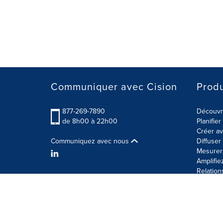
Communiquer avec Cision
Produ
877-269-7890
Découvre
de 8h00 à 22h00
Planifie
Créer av
Communiquez avec nous
Diffuse
Mesurer 
Amplifie
Relation