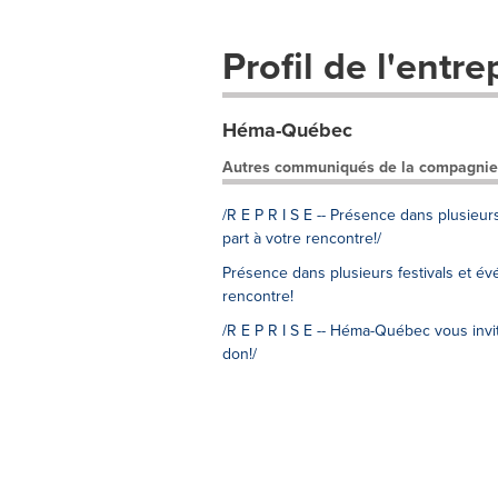
Profil de l'entre
Héma-Québec
Autres communiqués de la compagnie
/R E P R I S E -- Présence dans plusie
part à votre rencontre!/
Présence dans plusieurs festivals et é
rencontre!
/R E P R I S E -- Héma-Québec vous invi
don!/