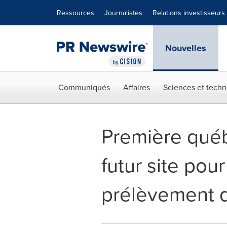
Déclaration d'accessibilité
Sauter la navigation
Ressources
Journalistes
Relations investisseurs
Nouvelles
Communiqués
Affaires
Sciences et techn
Première québ
futur site po
prélèvement 