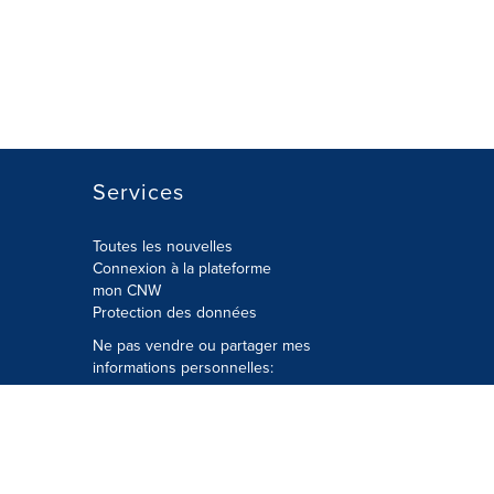
Services
Toutes les nouvelles
Connexion à la plateforme
mon CNW
Protection des données
Ne pas vendre ou partager mes
informations personnelles:
Soumettre à
Privacy@cision.com
Appelez gratuitement notre
département de la protection de la vie
privée: 877-297-8921