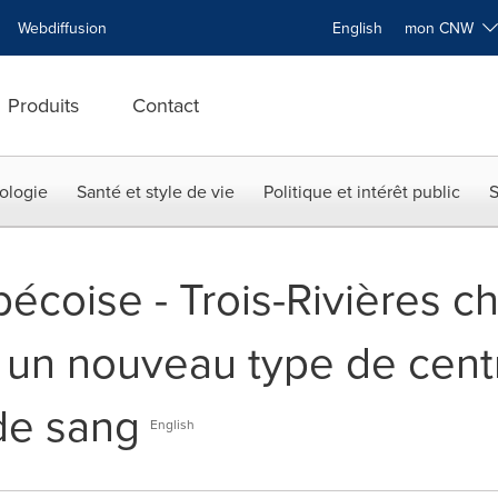
Webdiffusion
English
mon CNW
Produits
Contact
ologie
Santé et style de vie
Politique et intérêt public
S
écoise - Trois-Rivières 
ur un nouveau type de cent
de sang
English