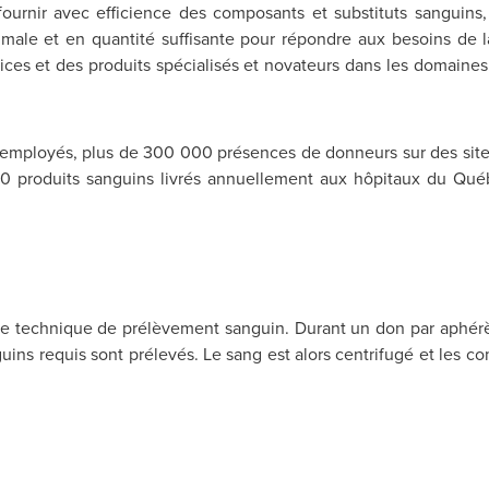
urnir avec efficience des composants et substituts sanguins,
timale et en quantité suffisante pour répondre aux besoins de la
ices et des produits spécialisés et novateurs dans les domaines
employés, plus de 300 000 présences de donneurs sur des sites
 produits sanguins livrés annuellement aux hôpitaux du Qué
une technique de prélèvement sanguin. Durant un don par aphér
ins requis sont prélevés. Le sang est alors centrifugé et les c