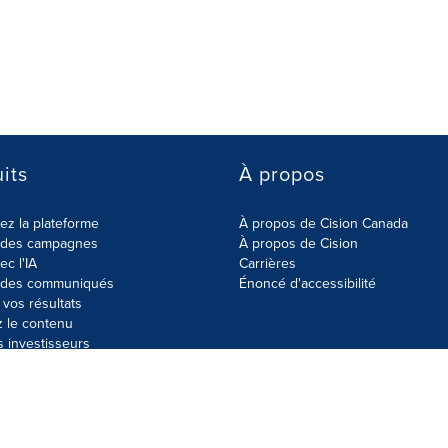
its
À propos
z la plateforme
À propos de Cision Canada
r des campagnes
À propos de Cision
ec l'IA
Carrières
r des communiqués
Énoncé d'accessibilité
vos résultats
z le contenu
s investisseurs