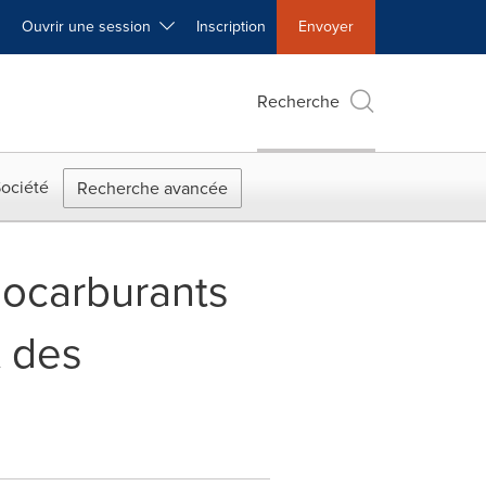
Ouvrir une session
Inscription
Envoyer
Recherche
ociété
Recherche avancée
iocarburants
t des