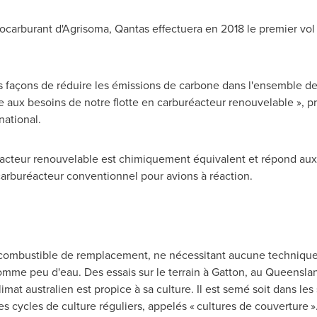
carburant d'Agrisoma, Qantas effectuera en 2018 le premier vol u
açons de réduire les émissions de carbone dans l'ensemble de n
re aux besoins de notre flotte en carburéacteur renouvelable », p
national.
réacteur renouvelable est chimiquement équivalent et répond a
carburéacteur conventionnel pour avions à réaction.
 combustible de remplacement, ne nécessitant aucune technique
omme peu d'eau. Des essais sur le terrain à Gatton, au
Queensla
mat australien est propice à sa culture. Il est semé soit dans les 
cycles de culture réguliers, appelés « cultures de couverture ».