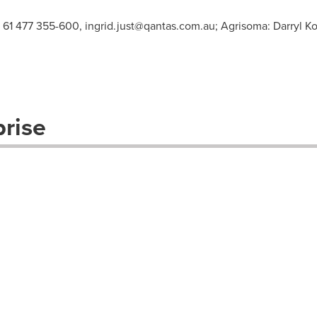
, 61 477 355-600,
ingrid.just@qantas.com.au
; Agrisoma: Darryl K
prise