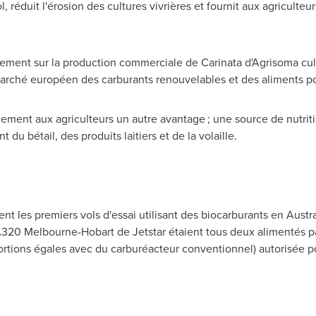
l, réduit l'érosion des cultures vivrières et fournit aux agriculte
llement sur la production commerciale de Carinata d'Agrisoma cu
 marché européen des carburants renouvelables et des aliments
alement aux agriculteurs un autre avantage ; une source de nutri
 du bétail, des produits laitiers et de la volaille.
ent les premiers vols d'essai utilisant des biocarburants en Austr
 A320
Melbourne
-Hobart de Jetstar étaient tous deux alimentés p
tions égales avec du carburéacteur conventionnel) autorisée po
.