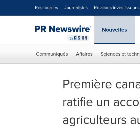
Déclaration d'accessibilité
Sauter la navigation
Ressources
Journalistes
Relations investisseurs
Nouvelles
Communiqués
Affaires
Sciences et techn
Première cana
ratifie un acc
agriculteurs a