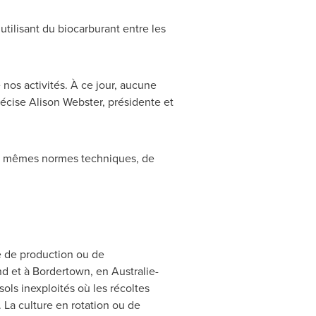
tilisant du biocarburant entre les
os activités. À ce jour, aucune
récise
Alison Webster
, présidente et
ux mêmes normes techniques, de
 de production ou de
nd
et à Bordertown, en Australie-
sols inexploités où les récoltes
 La culture en rotation ou de