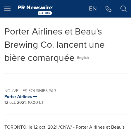
Déclaration d'accessibilité
Sauter la navigation
Hamburger menu
EN
Porter Airlines et Beau's
Brewing Co. lancent une
bière comarquée
English
NOUVELLES FOURNIES PAR
Porter Airlines
12 oct, 2021, 10:00 ET
TORONTO
, le
12 oct. 2021
/CNW/ - Porter Airlines et Beau's