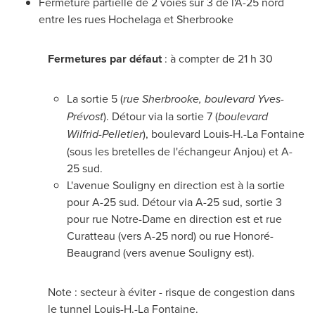
Fermeture partielle de 2 voies sur 3 de l'A-25 nord
entre les rues Hochelaga et
Sherbrooke
Fermetures par défaut
: à compter de 21 h 30
La sortie 5 (
rue Sherbrooke, boulevard Yves-
Prévost
). Détour via la sortie 7 (
boulevard
Wilfrid-Pelletier
), boulevard Louis-H.-La Fontaine
(sous les bretelles de l'échangeur
Anjou
) et A-
25 sud.
L'avenue Souligny en direction est à la sortie
pour A-25 sud. Détour via A-25 sud, sortie 3
pour rue
Notre-Dame
en direction est et rue
Curatteau (vers A-25 nord) ou rue Honoré-
Beaugrand (vers avenue Souligny est).
Note : secteur à éviter - risque de congestion dans
le tunnel Louis-H.-La Fontaine.