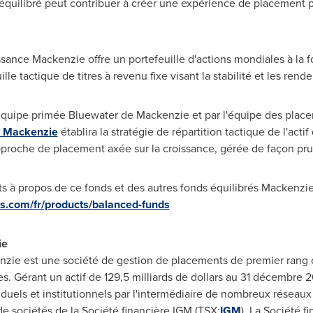
 équilibré peut contribuer à créer une expérience de placement pl
ance Mackenzie offre un portefeuille d'actions mondiales à la fo
lle tactique de titres à revenu fixe visant la stabilité et les ren
'équipe primée
Bluewater de Mackenzie
et par l'équipe des plac
fs Mackenzie
établira la stratégie de répartition tactique de l'act
pproche de placement axée sur la croissance, gérée de façon pr
à propos de ce fonds et des autres fonds équilibrés Mackenzie, 
s.com/fr/products/balanced-funds
ie
ie est une société de gestion de placements de premier rang of
. Gérant un actif de 129,5 milliards de dollars au 31 décembre 
iduels et institutionnels par l'intermédiaire de nombreux réseaux
 sociétés de la Société financière IGM (TSX:
IGM
). La Société f