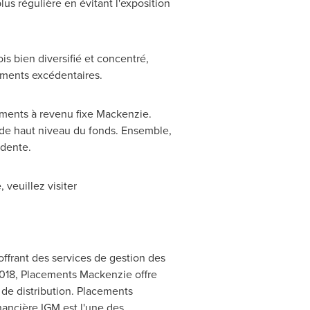
us régulière en évitant l'exposition
is bien diversifié et concentré,
dements excédentaires.
ements à revenu fixe Mackenzie.
if de haut niveau du fonds. Ensemble,
udente.
veuillez visiter
frant des services de gestion des
2018, Placements Mackenzie offre
 de distribution. Placements
inancière IGM est l'une des