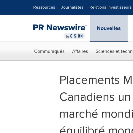
Déclaration d'accessibilité
Sauter la navigation
Ressources
Journalistes
Relations investisseurs
Nouvelles
Communiqués
Affaires
Sciences et techn
Placements Ma
Canadiens un 
marché mondi
équilibré mon