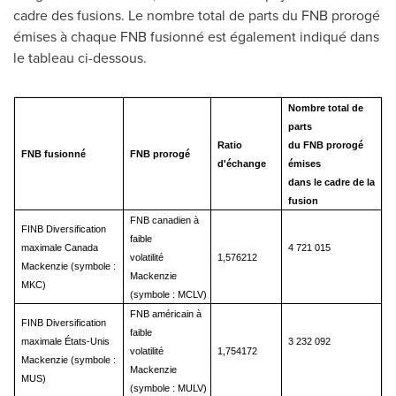
cadre des fusions. Le nombre total de parts du FNB prorogé
émises à chaque FNB fusionné est également indiqué dans
le tableau ci-dessous.
Nombre total de
parts
Ratio
du FNB prorogé
FNB fusionné
FNB prorogé
d'échange
émises
dans le cadre de la
fusion
FNB canadien à
FINB Diversification
faible
maximale Canada
4 721 015
volatilité
1,576212
Mackenzie (symbole :
Mackenzie
MKC)
(symbole : MCLV)
FNB américain à
FINB Diversification
faible
maximale États-Unis
3 232 092
volatilité
1,754172
Mackenzie (symbole :
Mackenzie
MUS)
(symbole : MULV)