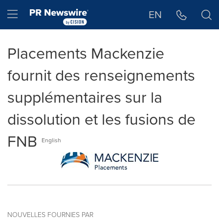
Déclaration d'accessibilité
Sauter la navigation
Hamburger menu
EN
Placements Mackenzie
fournit des renseignements
supplémentaires sur la
dissolution et les fusions de
FNB
English
NOUVELLES FOURNIES PAR