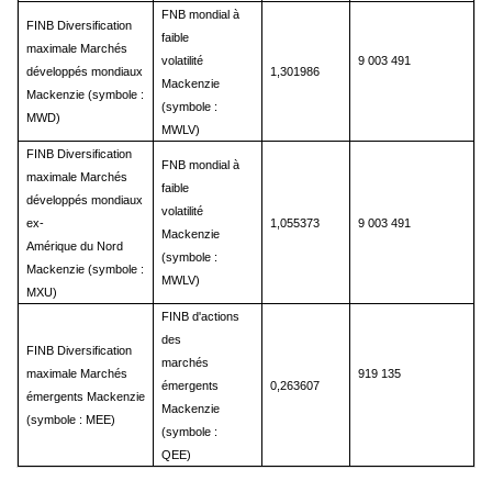
FNB mondial à
FINB Diversification
faible
maximale Marchés
volatilité
9 003 491
développés mondiaux
1,301986
Mackenzie
Mackenzie (symbole :
(symbole :
MWD)
MWLV)
FINB Diversification
FNB mondial à
maximale Marchés
faible
développés mondiaux
volatilité
ex-
1,055373
9 003 491
Mackenzie
Amérique du Nord
(symbole :
Mackenzie (symbole :
MWLV)
MXU)
FINB d'actions
des
FINB Diversification
marchés
maximale Marchés
919 135
émergents
0,263607
émergents Mackenzie
Mackenzie
(symbole : MEE)
(symbole :
QEE)