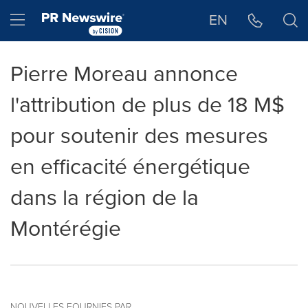
Déclaration d'accessibilité
Sauter la navigation
Hamburger menu
EN
Pierre Moreau annonce
l'attribution de plus de 18 M$
pour soutenir des mesures
en efficacité énergétique
dans la région de la
Montérégie
NOUVELLES FOURNIES PAR