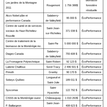
Biomasse
Les jardins de la Montagne
Rougemont
1 756 388$
forestière
2011
résiduelle
Akzo Nobel pâte et
Salaberry-
95 000 $
ÉcoPerformance
performance Canada
de-Valleyfield
Centre de santé et de services
Saint-Jean-
sociaux du Haut-Richelieu-
371 038 $
ÉcoPerformance
sur-Richelieu
Rouville
Centre de traitement de la
Saint-Pie
5 000 000 $
ÉcoPerformance
biomasse de la Montérégie inc.
Salaberry-
Diageo Canada
755 608 $
ÉcoPerformance
de-Valleyfield
La Fromagerie Polytechnique
Saint-Robert
92 123 $
ÉcoPerformance
Laiterie Chalifoux
Sorel-Tracy
2 496 501 $
ÉcoPerformance
Prinoth
Granby
90 170 $
ÉcoPerformance
Longueuil et
Sobeys Québec
189 011 $
ÉcoPerformance
Saint-Julie
Saint-
Syscomax
122 792 $
ÉcoPerformance
Hyacinthe
CISSS de la Montérégie-ouest
Châteauguay
1 010 263$
ÉcoPerformance
Saint-Jean-
P. Baillargeon
408 623 $
ÉcoPerformance