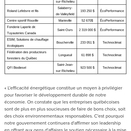
sur-Richelieu
Salaberry-
Roland Lefebvre et fils
193 250 $
ÉcoPerformance
de-Valleyfield
Centre sportif Rouville
Marieville
52 670$
ÉcoPerformance
Fonderie Laperle dir.
Saint-Ours
2 319 000 $
ÉcoPerformance
Tuyauteries Canada
ESIM, Solutions de chauffage
Boucherville
233 051 $
Technoclimat
écologiques
Fédération des producteurs
Longueuil
61 898 $
Technoclimat
forestiers du Québec
Saint-Jean-
QFI Biodiesel
923 500 $
Technoclimat
sur-Richelieu
« L'efficacité énergétique constitue un moyen à privilégier
pour favoriser le développement durable de notre
économie. On constate que les entreprises québécoises
sont de plus en plus soucieuses de faire de bons choix, soit
des choix environnementaux responsables. C'est pourquoi
notre gouvernement continuera d'affirmer son leadership
en offrant aux gens d'affaires le soutien nécessaire à la mise