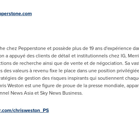
pperstone.com
he chez Pepperstone et possède plus de 19 ans d'expérience dans
on a appuyé des clients de détail et institutionnels chez IG, Merri
ctions de recherche ainsi que de vente et de négociation. Sa va
 des valeurs à revenu fixe le place dans une position privilégié
ratégies de gestion des risques inspirants qui soutiennent chaq
hris Weston est une figure de proue de la presse mondiale, appar
nnel News Asia et Sky News Business.
ter.com/chrisweston_PS