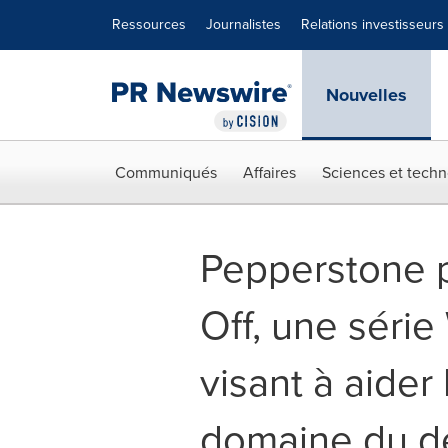
Déclaration d'accessibilité
Sauter la navigation
Ressources
Journalistes
Relations investisseurs
Nouvelles
Communiqués
Affaires
Sciences et techn
Pepperstone 
Off, une séri
visant à aider
domaine du dé