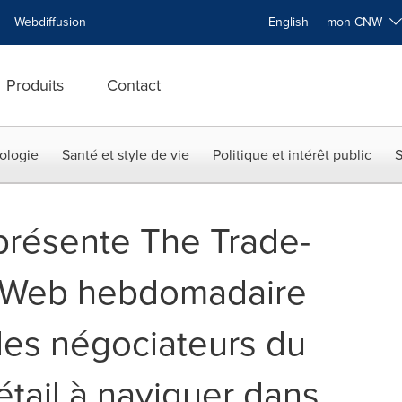
Webdiffusion
English
mon CNW
Produits
Contact
ologie
Santé et style de vie
Politique et intérêt public
S
présente The Trade-
e Web hebdomadaire
 les négociateurs du
tail à naviguer dans