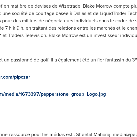
ef en matière de devises de Wizetrade. Blake Morrow compte plu
e d'une société de courtage basée à
Dallas
et de LiquidTrader Tech
 pour des milliers de négociateurs individuels dans le cadre de
7 h à 9 h, en traitant des relations entre les marchés et le chang
V et Traders Television. Blake Morrow est un investisseur individ
e
 un passionné de golf. Il a également été un fier fantassin du 3
ter.com/pipczar
om/media/1673397/pepperstone_group_Logo.jpg
-ressource pour les médias est : Sheetal Maharaj,
media@pep