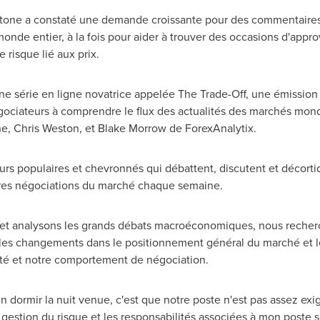
stone a constaté une demande croissante pour des commentaires 
monde entier, à la fois pour aider à trouver des occasions d'appr
 risque lié aux prix.
une série en ligne novatrice appelée The Trade-Off, une émissi
négociateurs à comprendre le flux des actualités des marchés mond
e, Chris Weston, et Blake Morrow de ForexAnalytix.
s populaires et chevronnés qui débattent, discutent et décortiqu
leures négociations du marché chaque semaine.
t analysons les grands débats macroéconomiques, nous rechercho
x, les changements dans le positionnement général du marché et 
ité et notre comportement de négociation.
en dormir la nuit venue, c'est que notre poste n'est pas assez ex
gestion du risque et les responsabilités associées à mon poste so