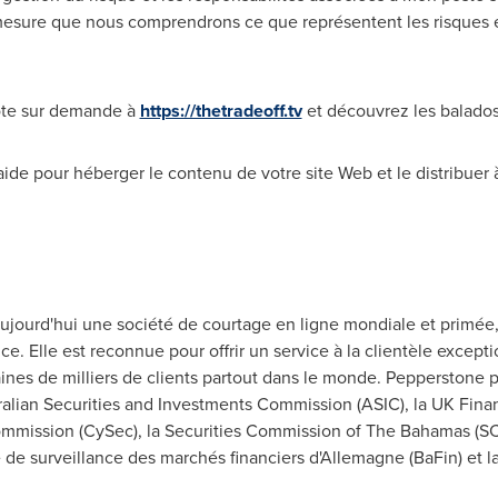
 mesure que nous comprendrons ce que représentent les risques e
lote sur demande à
https://thetradeoff.tv
et découvrez les balados 
ide pour héberger le contenu de votre site Web et le distribuer à
jourd'hui une société de courtage en ligne mondiale et primée,
ce. Elle est reconnue pour offrir un service à la clientèle except
ines de milliers de clients partout dans le monde. Pepperstone 
tralian Securities and Investments Commission (ASIC), la UK Fina
mission (CySec), la Securities Commission of The Bahamas (SCB
e de surveillance des marchés financiers d'Allemagne (BaFin) et l