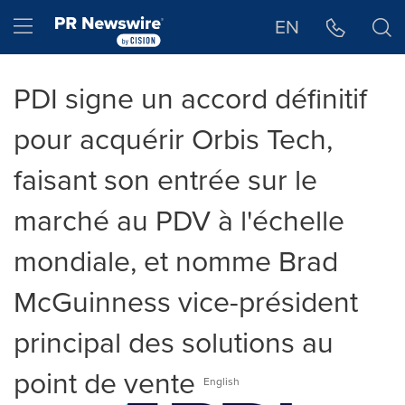
Déclaration d'accessibilité
Sauter la navigation
Hamburger menu
EN
PDI signe un accord définitif
pour acquérir Orbis Tech,
faisant son entrée sur le
marché au PDV à l'échelle
mondiale, et nomme Brad
McGuinness vice-président
principal des solutions au
point de vente
English