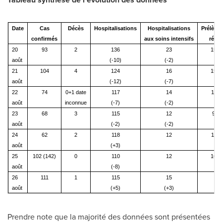
Date
Cas
Décès
Hospitalisations
Hospitalisations
Prélève
confirmés
aux soins intensifs
réali
20
93
2
136
23
15 9
août
(-10)
(-2)
21
104
4
124
16
15 5
août
(-12)
(-7)
22
74
0+1 date
117
14
11 3
août
inconnue
(-7)
(-2)
23
68
3
115
12
9 2
août
(-2)
(-2)
24
62
2
118
12
11 4
août
(+3)
25
102 (142)
0
110
12
16 0
août
(-8)
26
111
1
115
15
N
août
(+5)
(+3)
Prendre note que la majorité des données sont présentées