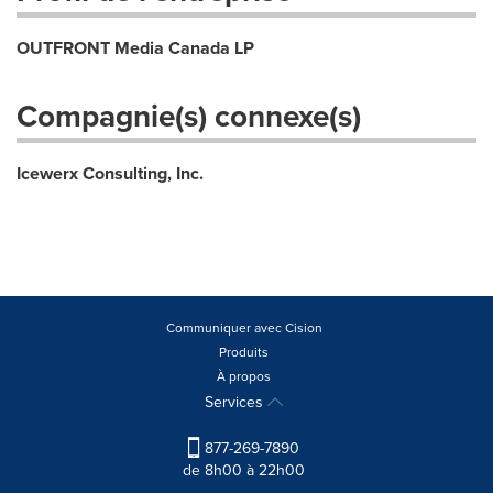
OUTFRONT Media Canada LP
Compagnie(s) connexe(s)
Icewerx Consulting, Inc.
Communiquer avec Cision
Produits
À propos
Services
877-269-7890
de 8h00 à 22h00