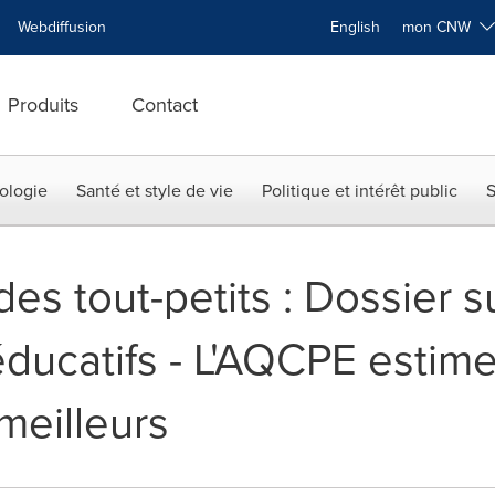
Webdiffusion
English
mon CNW
Produits
Contact
ologie
Santé et style de vie
Politique et intérêt public
S
es tout-petits : Dossier su
ducatifs - L'AQCPE estime 
 meilleurs