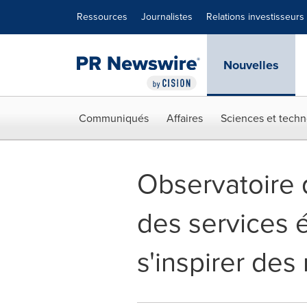
Déclaration d'accessibilité
Sauter la navigation
Ressources
Journalistes
Relations investisseurs
Nouvelles
Communiqués
Affaires
Sciences et techn
Observatoire d
des services é
s'inspirer des