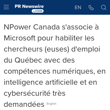
Déclaration d'accessibilité
Sauter la navigation
Hamburger menu
EN
NPower Canada s'associe à
Microsoft pour habiliter les
chercheurs (euses) d'emploi
du Québec avec des
compétences numériques, en
intelligence artificielle et en
cybersécurité très
demandées
English