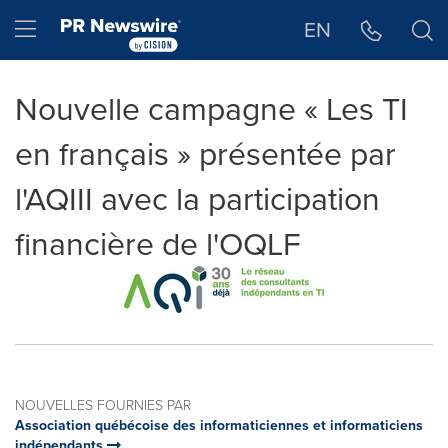
Déclaration d'accessibilité
Sauter la navigation
Hamburger menu
EN
Nouvelle campagne « Les TI
en français » présentée par
l'AQIII avec la participation
financière de l'OQLF
NOUVELLES FOURNIES PAR
Association québécoise des informaticiennes et informaticiens
indépendants