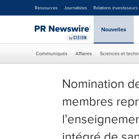
Déclaration d'accessibilité
Sauter la navigation
Ressources
Journalistes
Relations investisseurs
Nouvelles
Communiqués
Affaires
Sciences et techn
Nomination d
membres repré
l'enseignemen
intégré de san