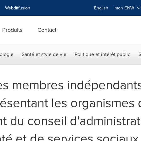
Webdiffusion
English
mon CNW
Produits
Contact
ologie
Santé et style de vie
Politique et intérêt public
S
es membres indépendants
sentant les organismes d
t du conseil d'administra
té et de services sociaux