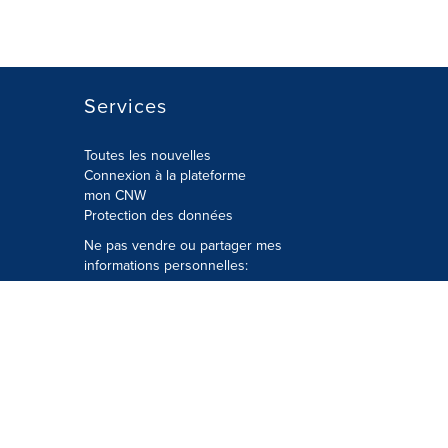
Services
Toutes les nouvelles
Connexion à la plateforme
mon CNW
Protection des données
Ne pas vendre ou partager mes
informations personnelles:
Soumettre à
Privacy@cision.com
Appelez gratuitement notre
département de la protection de la vie
privée: 877-297-8921
é
© Groupe CNW Ltée 2026 Tous droits
réservés. Une société Cision.