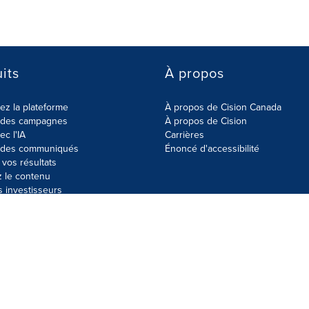
its
À propos
z la plateforme
À propos de Cision Canada
r des campagnes
À propos de Cision
ec l'IA
Carrières
r des communiqués
Énoncé d'accessibilité
vos résultats
z le contenu
s investisseurs
données
Plan du site
Paramètres de cookies
Énoncé d'accessibilit