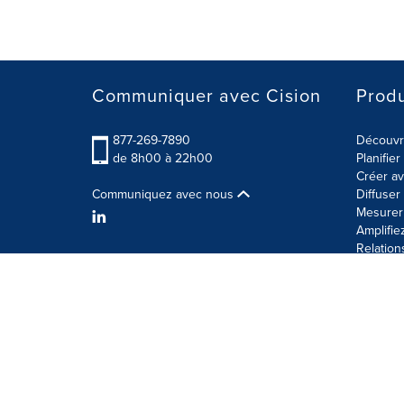
Communiquer avec Cision
Produ
877-269-7890
Découvre
de 8h00 à 22h00
Planifie
Créer av
Communiquez avec nous
Diffuse
Mesurer 
Amplifie
Relation
Modalités d'utilisation
Politique sur la sécurité des 