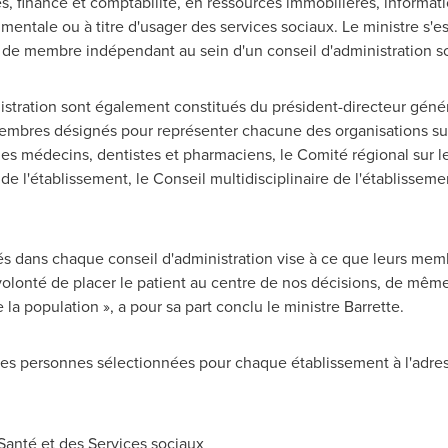
s, finance et comptabilité, en ressources immobilières, informat
 mentale ou à titre d'usager des services sociaux. Le ministre s'
re de membre indépendant au sein d'un conseil d'administration s
stration sont également constitués du président-directeur généra
membres désignés pour représenter chacune des organisations su
es médecins, dentistes et pharmaciens, le Comité régional sur l
s de l'établissement, le Conseil multidisciplinaire de l'établiss
nnés dans chaque conseil d'administration vise à ce que leurs me
olonté de placer le patient au centre de nos décisions, de même
la population », a pour sa part conclu le ministre Barrette.
e des personnes sélectionnées pour chaque établissement à l'adres
anté et des Services sociaux