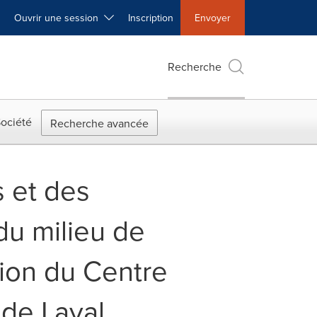
Ouvrir une session
Inscription
Envoyer
Recherche
ociété
Recherche avancée
 et des
u milieu de
tion du Centre
 de Laval