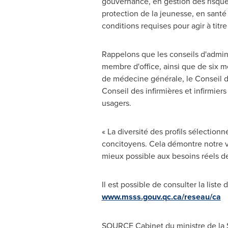
gouvernance, en gestion des risque
protection de la jeunesse, en santé
conditions requises pour agir à tit
Rappelons que les conseils d'admini
membre d'office, ainsi que de six 
de médecine générale, le Conseil d
Conseil des infirmières et infirmier
usagers.
« La diversité des profils sélectio
concitoyens. Cela démontre notre v
mieux possible aux besoins réels de 
Il est possible de consulter la list
www.msss.gouv.qc.ca/reseau/ca
SOURCE Cabinet du ministre de la S