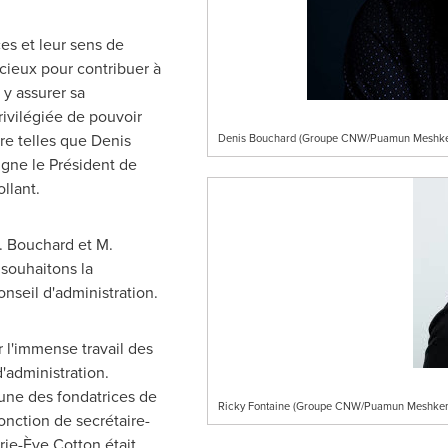
es et leur sens de
cieux pour contribuer à
 y assurer sa
rivilégiée de pouvoir
re telles que
Denis
Denis Bouchard (Groupe CNW/Puamun Meshkenu
ligne le Président de
ollant
.
. Bouchard et M.
 souhaitons la
nseil d'administration.
l'immense travail des
'administration.
'une des fondatrices de
Ricky Fontaine (Groupe CNW/Puamun Meshkenu
nction de secrétaire-
ie-Ève Cotton était