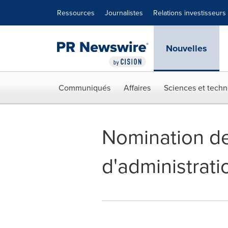
Déclaration d'accessibilité
Sauter la navigation
Ressources
Journalistes
Relations investisseurs
Nouvelles
Communiqués
Affaires
Sciences et techn
Nomination d
d'administra