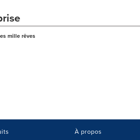
prise
s mille rêves
its
À propos