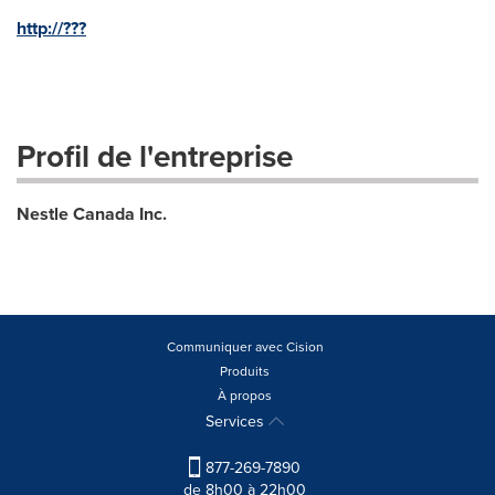
http://???
Profil de l'entreprise
Nestle Canada Inc.
Communiquer avec Cision
Produits
À propos
Services
877-269-7890
de 8h00 à 22h00