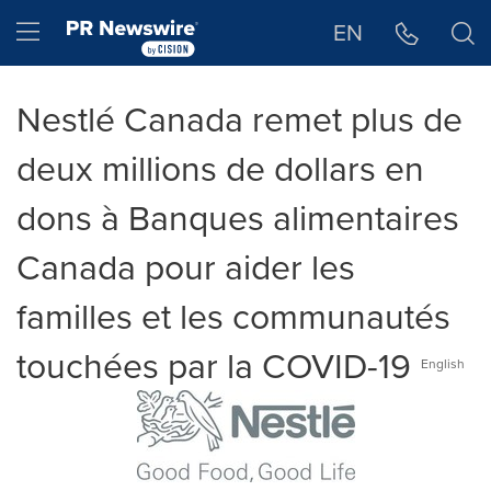
Déclaration d'accessibilité
Sauter la navigation
Hamburger menu
EN
Nestlé Canada remet plus de
deux millions de dollars en
dons à Banques alimentaires
Canada pour aider les
familles et les communautés
touchées par la COVID-19
English