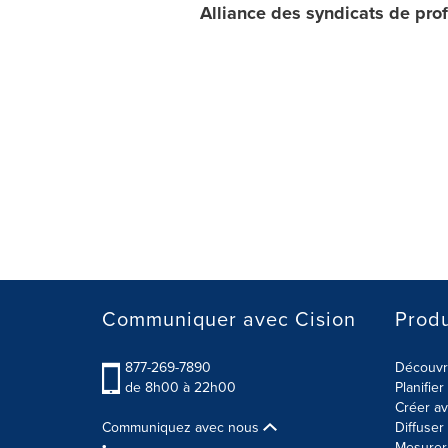
Alliance des syndicats de pro
Communiquer avec Cision
Produ
877-269-7890
Découvre
de 8h00 à 22h00
Planifie
Créer av
Communiquez avec nous
Diffuse
Mesurer 