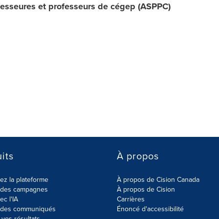
fesseures et professeurs de cégep (ASPPC)
its
À propos
z la plateforme
À propos de Cision Canada
r des campagnes
À propos de Cision
ec l'IA
Carrières
r des communiqués
Énoncé d'accessibilité
vos résultats