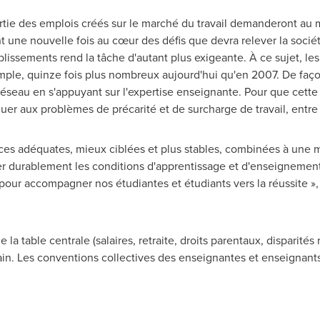
partie des emplois créés sur le marché du travail demanderont a
nt une nouvelle fois au cœur des défis que devra relever la socié
lissements rend la tâche d'autant plus exigeante. À ce sujet, les
mple, quinze fois plus nombreux aujourd'hui qu'en 2007. De façon
 réseau en s'appuyant sur l'expertise enseignante. Pour que cett
taquer aux problèmes de précarité et de surcharge de travail, entre
ces adéquates, mieux ciblées et plus stables, combinées à une 
r durablement les conditions d'apprentissage et d'enseignement. L
pour accompagner nos étudiantes et étudiants vers la réussite »
la table centrale (salaires, retraite, droits parentaux, disparités
n. Les conventions collectives des enseignantes et enseignants