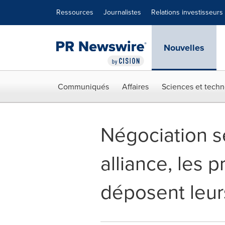
Déclaration d'accessibilité
Sauter la navigation
Ressources
Journalistes
Relations investisseurs
Nouvelles
Communiqués
Affaires
Sciences et techn
Négociation se
alliance, les 
déposent leu