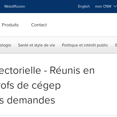
Webdiffusion
English
mon CNW
Produits
Contact
ologie
Santé et style de vie
Politique et intérêt public
S
ctorielle - Réunis en
profs de cégep
rs demandes