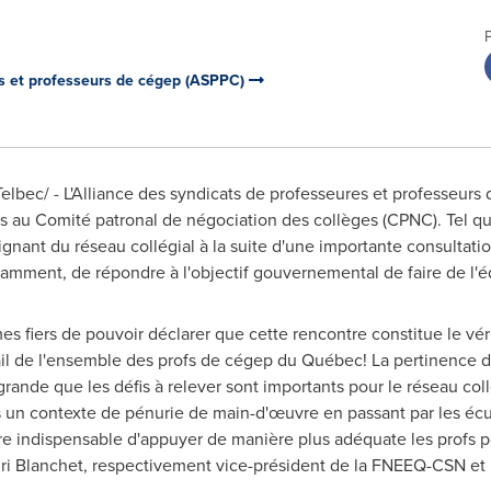
es et professeurs de cégep (ASPPC)
lbec/ - L'Alliance des syndicats de professeures et professeur
s au Comité patronal de négociation des collèges (CPNC). Tel qu
gnant du réseau collégial à la suite d'une importante consultatio
tamment, de répondre à l'objectif gouvernemental de faire de l'éd
s fiers de pouvoir déclarer que cette rencontre constitue le vér
ail de l'ensemble des profs de cégep du Québec! La pertinence d
grande que les défis à relever sont importants pour le réseau coll
 un contexte de pénurie de main-d'œuvre en passant par les écu
re indispensable d'appuyer de manière plus adéquate les profs p
ri Blanchet
, respectivement vice-président de la FNEEQ-CSN et