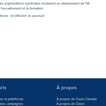
 Des organisations syndicales réclament un déploiement de l'IA
 l'encadrement et la formation
isme : la réflexion se poursuit
its
À propos
z la plateforme
À propos de Cision Canada
r des campagnes
À propos de Cision