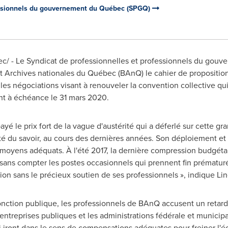
fessionnels du gouvernement du Québec (SPGQ)
/ - Le Syndicat de professionnelles et professionnels du gou
t Archives nationales du Québec (BAnQ) le cahier de propositio
es négociations visant à renouveler la convention collective qui
ant à échéance le 31 mars 2020.
é le prix fort de la vague d'austérité qui a déferlé sur cette gra
été du savoir, au cours des dernières années. Son déploiement e
oyens adéquats. À l'été 2017, la dernière compression budgétair
sans compter les postes occasionnels qui prennent fin prématuré
on sans le précieux soutien de ses professionnels », indique
Lin
onction publique, les professionnels de BAnQ accusent un retar
 entreprises publiques et les administrations fédérale et municip
 iront dans le sens de compensations adéquates pour freiner l'éca