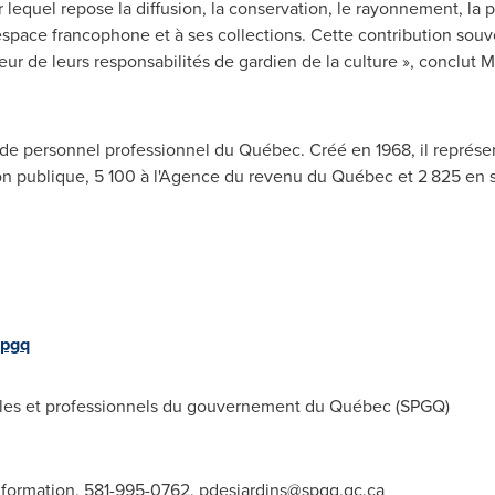
r lequel repose la diffusion, la conservation, le rayonnement, la pl
space francophone et à ses collections. Cette contribution souv
ur de leurs responsabilités de gardien de la culture », conclut
M
 de personnel professionnel du Québec. Créé en 1968, il représen
on publique, 5 100 à l'Agence du revenu du Québec et 2 825 en s
spgq
les et professionnels du gouvernement du Québec (SPGQ)
'information, 581-995-0762,
pdesjardins@spgq.qc.ca