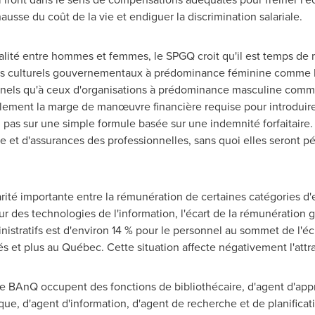
ausse du coût de la vie et endiguer la discrimination salariale.
ité entre hommes et femmes, le SPGQ croit qu'il est temps de mett
mes culturels gouvernementaux à prédominance féminine comme 
ionnels qu'à ceux d'organisations à prédominance masculine co
ment la marge de manœuvre financière requise pour introduire 
on pas sur une simple formule basée sur une indemnité forfaitaire
te et d'assurances des professionnelles, sans quoi elles seront p
arité importante entre la rémunération de certaines catégories d'
ur des technologies de l'information, l'écart de la rémunération 
istratifs est d'environ 14 % pour le personnel au sommet de l'éch
 et plus au Québec. Cette situation affecte négativement l'attra
e BAnQ occupent des fonctions de bibliothécaire, d'agent d'appr
tique, d'agent d'information, d'agent de recherche et de planific