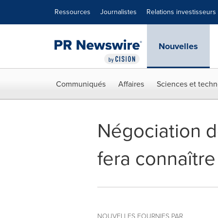
Déclaration d'accessibilité
Sauter la navigation
Ressources
Journalistes
Relations investisseurs
Nouvelles
Communiqués
Affaires
Sciences et techn
Négociation d
fera connaîtr
NOUVELLES FOURNIES PAR