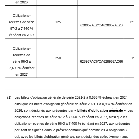
en 2026
Obligations-
er
recettes de série
125
1
ma
628957AE2/CA628957AE23
97-2 à 7,560 %
échéant en 2027
Obligations-
recettes de
er
250
1
ju
série 96-3 à
628957AC6/CA628957AC66
7,400 % échéant
en 2027
(1)
Les billets d'obligation générale de série 2021-2 à 0,555 % échéant en 2024,
ainsi que les billets d'obligation générale de série 2021-1 à 0,937 % échéant en
2026, sont désignés aux présentes par «
billets d'obligation générale
». Les
obligations-recettes de série 97-2 à 7,560 % échéant en 2027, ainsi que les
obligations-recettes de série 96-3 à 7,400 % échéant en 2027, aux présentes
par sont désignées dans le présent communiqué comme les « obligations »,
qui, avec les billets d'obligation générale, sont désignées collectivement aux