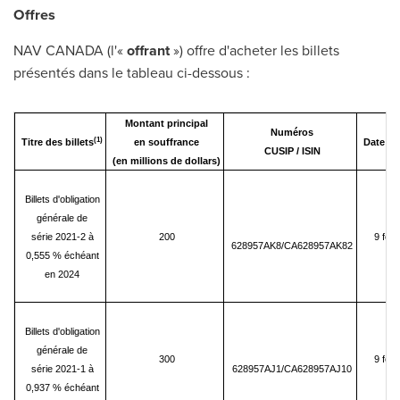
Offres
NAV CANADA (l'«
offrant
») offre d'acheter les billets
présentés dans le tableau ci-dessous :
Montant principal
Numéros
(1)
Titre des billets
en souffrance
Date d'
CUSIP / ISIN
(en millions de dollars)
Billets d'obligation
générale de
série 2021-2 à
200
9 févr
628957AK8/CA628957AK82
0,555 % échéant
en 2024
Billets d'obligation
générale de
300
9 févr
série 2021-1 à
628957AJ1/CA628957AJ10
0,937 % échéant