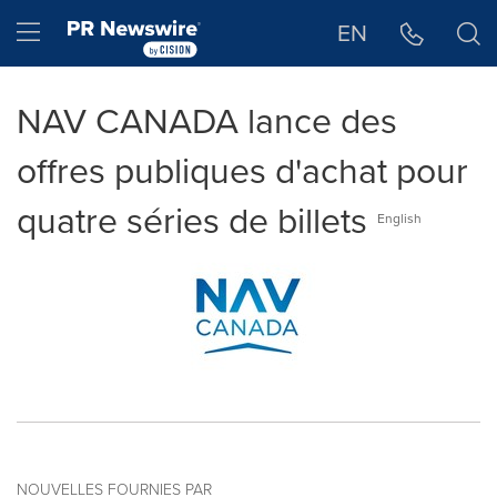
Déclaration d'accessibilité
Sauter la navigation
Hamburger menu
EN
NAV CANADA lance des
offres publiques d'achat pour
quatre séries de billets
English
NOUVELLES FOURNIES PAR