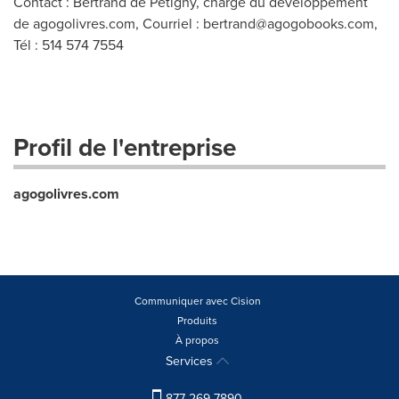
Contact : Bertrand de Pétigny, chargé du développement
de agogolivres.com, Courriel :
bertrand@agogobooks.com
,
Tél : 514 574 7554
Profil de l'entreprise
agogolivres.com
Communiquer avec Cision
Produits
À propos
Services
877-269-7890