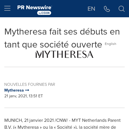
Déclaration d'accessibilité
Sauter la navigation
Hamburger menu
EN
Mytheresa fait ses débuts en
tant que société ouverte
English
NOUVELLES FOURNIES PAR
Mytheresa
21 janv, 2021, 13:51 ET
MUNICH
, 21 janvier 2021 /CNW/ - MYT Netherlands Parent
B.V. (« Mytheresa » ou la « Société »), la société mère de