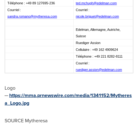
Téléphone : +49 89 127695-236
ted.mchugh@edelman.com
Courriel :
Courriel :
sandra.romano@mytheresa.com
nicole.briguet@edelman.com
Edelman, Allemagne, Autriche,
Suisse
Ruediger Assion
Cellulaire : +49 162 4909624
Téléphone : +49 221 8282-8111
Courriel :
ruediger.assion@edelman.com
Logo
─
https://mma.prnewswire.com/media/1341152/Mytheres
a_Logo.jpg
SOURCE Mytheresa