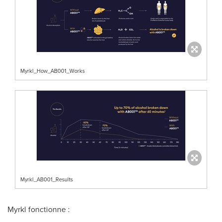
Myrkl_How_AB001_Works
Myrkl_AB001_Results
Myrkl fonctionne :