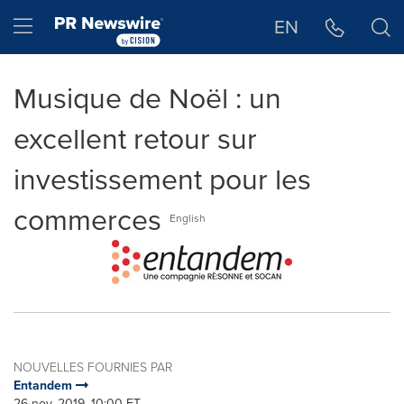
Déclaration d'accessibilité
Sauter la navigation
Hamburger menu
EN
Musique de Noël : un
excellent retour sur
investissement pour les
commerces
English
NOUVELLES FOURNIES PAR
Entandem
26 nov, 2019, 10:00 ET