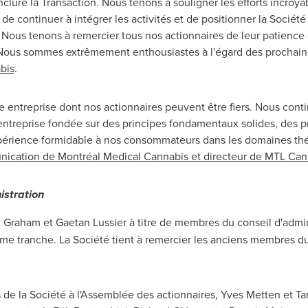
ure la Transaction. Nous tenons à souligner les efforts incroya
e de continuer à intégrer les activités et de positionner la Socié
 Nous tenons à remercier tous nos actionnaires de leur patience
. Nous sommes extrêmement enthousiastes à l'égard des prochaines
bis
.
e entreprise dont nos actionnaires peuvent être fiers. Nous cont
e entreprise fondée sur des principes fondamentaux solides, des p
périence formidable à nos consommateurs dans les domaines théra
nication de Montréal Medical Cannabis et directeur de MTL Can
istration
raham et Gaetan Lussier à titre de membres du conseil d'adminis
uxième tranche. La Société tient à remercier les anciens membres 
 de la Société à l'Assemblée des actionnaires,
Yves Metten et T