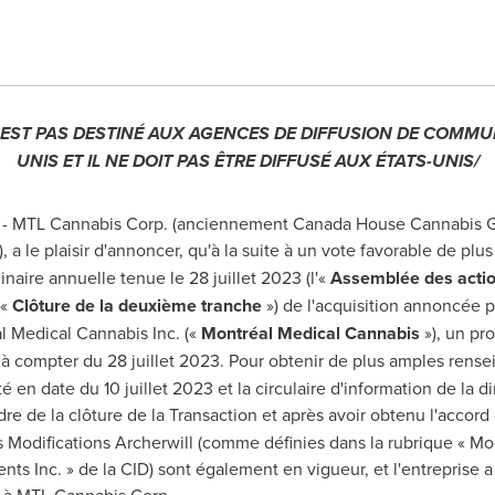
EST PAS DESTINÉ AUX AGENCES DE DIFFUSION DE COMMUN
UNIS
ET IL NE DOIT PAS ÊTRE DIFFUSÉ AUX ÉTATS-UNIS/
- MTL Cannabis Corp. (anciennement Canada House Cannabis Gr
), a le plaisir d'annoncer, qu'à la suite à un vote favorable de pl
naire annuelle tenue le 28 juillet 2023 (l'«
Assemblée des actio
 «
Clôture de la deuxième tranche
»)
de l'
acquisition annoncée 
l Medical Cannabis Inc. («
Montréal Medical
Cannabis
»), un pro
à compter du 28 juillet 2023.
Pour obtenir de plus amples rensei
n date du 10 juillet 2023 et la circulaire d'information de la di
dre de la clôture de la Transaction et après
avoir obtenu l'accord 
s Modifications Archerwill (comme définies dans la rubrique « Mo
ts Inc. » de la CID) sont également en vigueur, et l'entreprise