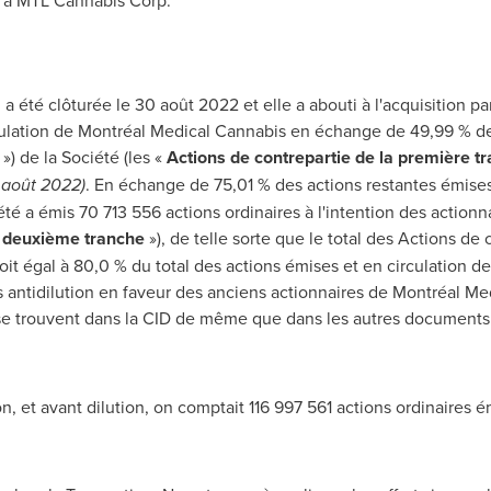
 à MTL Cannabis Corp.
a été clôturée le 30 août 2022 et elle a abouti à l'acquisition p
rculation de Montréal Medical Cannabis en échange de 49,99 % de
») de la Société (les «
Actions de contrepartie de la première t
 août 2022)
. En échange de 75,01 % des actions restantes émises
té a émis 70 713 556 actions ordinaires à l'intention des action
a deuxième tranche
»), de telle sorte que le total des Actions de
it égal à 80,0 % du total des actions émises et en circulation de
s antidilution en faveur des anciens actionnaires de Montréal M
 se trouvent dans la CID de même que dans les autres documents
n, et avant dilution, on comptait 116 997 561 actions ordinaires é