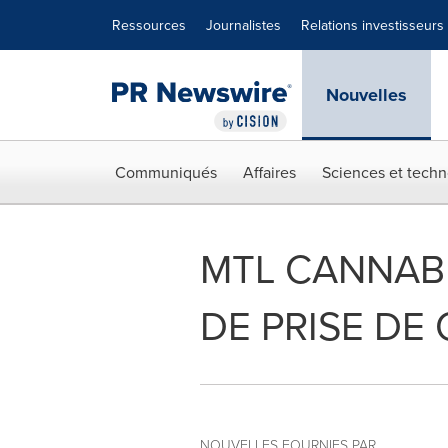
Déclaration d'accessibilité
Sauter la navigation
Ressources
Journalistes
Relations investisseurs
Nouvelles
Communiqués
Affaires
Sciences et techn
MTL CANNABI
DE PRISE DE
NOUVELLES FOURNIES PAR