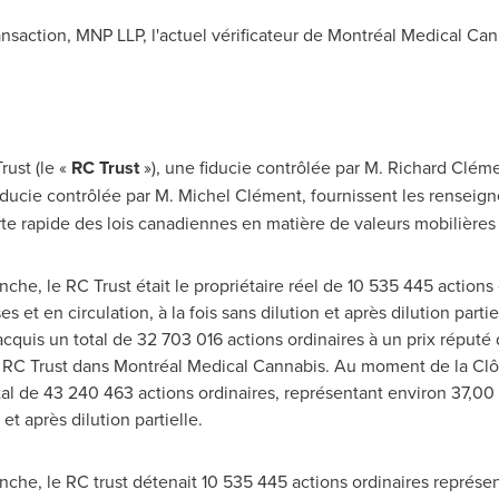
ansaction, MNP LLP, l'actuel vérificateur de Montréal Medical Can
rust (le «
RC Trust
»), une fiducie contrôlée par M. Richard Cléme
fiducie contrôlée par M. Michel Clément, fournissent les rensei
e rapide des lois canadiennes en matière de valeurs mobilières 
che, le RC Trust était le propriétaire réel de 10 535 445 actions
 et en circulation, à la fois sans dilution et après dilution parti
acquis un total de 32 703 016 actions ordinaires à un prix réputé
u RC Trust dans
Montréal Medical Cannabis.
Au moment de la Clôt
total de 43 240 463 actions ordinaires, représentant environ 37,00
 et après dilution partielle.
nche, le RC trust détenait 10 535 445 actions ordinaires représe