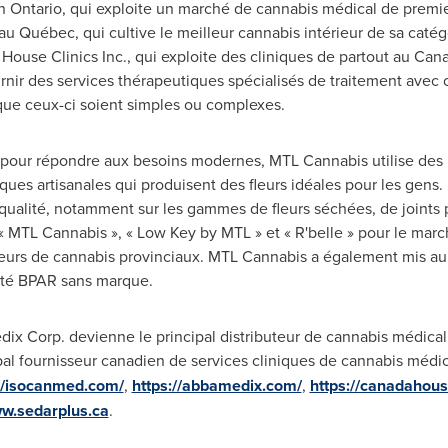
en
Ontario
, qui exploite un marché de cannabis médical de premie
 au Québec, qui cultive le meilleur cannabis intérieur de sa catég
 House Clinics Inc., qui exploite des cliniques de partout au
Can
rnir des services thérapeutiques spécialisés de traitement avec
ue ceux-ci soient simples ou complexes.
ée pour répondre aux besoins modernes, MTL Cannabis utilise de
ues artisanales qui produisent des fleurs idéales pour les gens.
qualité, notamment sur les gammes de fleurs séchées, de joints 
 MTL Cannabis », « Low Key by MTL » et « R'belle » pour le mar
uteurs de cannabis provinciaux. MTL Cannabis a également mis au
lité BPAR sans marque.
ix Corp. devienne le principal distributeur de cannabis médica
al fournisseur canadien de services cliniques de cannabis médica
://isocanmed.com/
,
https://abbamedix.com/
,
https://canadahouse
w.sedarplus.ca
.