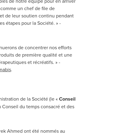
bles de notre équipe pour en arriver
té comme un chef de file de
 et de leur soutien continu pendant
 étapes pour la Société. » -
inuerons de concentrer nos efforts
roduits de première qualité et une
peutiques et récréatifs. » -
nabis
.
tration de la Société (le «
Conseil
du Conseil du temps consacré et des
arek Ahmed ont été nommés au