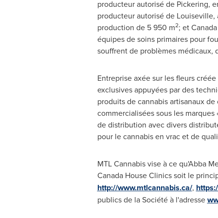
producteur autorisé de Pickering, 
producteur autorisé de
Louiseville
,
2
production de 5 950 m
; et Canada
équipes de soins primaires pour fou
souffrent de problèmes médicaux, q
Entreprise axée sur les fleurs cré
exclusives appuyées par des techniq
produits de cannabis artisanaux de 
commercialisées sous les marques «
de distribution avec divers distrib
pour le cannabis en vrac et de qua
MTL Cannabis vise à ce qu'Abba Med
Canada House Clinics soit le princip
http://www.mtlcannabis.ca/
,
https
publics de la Société à l'adresse
ww