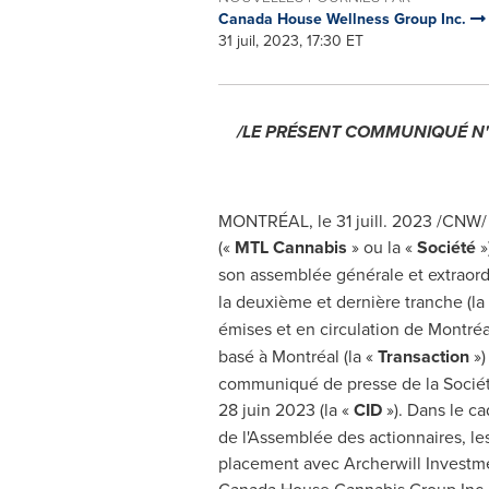
Canada House Wellness Group Inc.
31 juil, 2023, 17:30 ET
/LE PRÉSENT COMMUNIQUÉ N'
MONTRÉAL
,
le 31 juill. 2023
/CNW/ 
(«
MTL Cannabis
» ou la «
Société
»
son assemblée générale et extraordi
la deuxième et dernière tranche
(la
émises et en circulation de Montréa
basé à Montréal (la «
Transaction
»)
communiqué de presse de la Société e
28 juin 2023 (la «
CID
»). Dans le ca
de l'Assemblée des actionnaires,
le
placement avec Archerwill Investmen