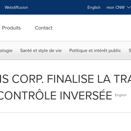
Webdiffusion
English
mon CNW
Produits
Contact
ologie
Santé et style de vie
Politique et intérêt public
S
S CORP. FINALISE LA T
 CONTRÔLE INVERSÉE
English