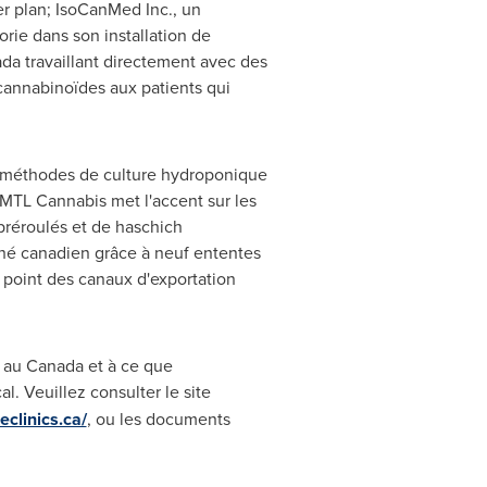
r plan; IsoCanMed Inc., un
orie dans son installation de
ada
travaillant directement avec des
 cannabinoïdes aux patients qui
s méthodes de culture hydroponique
 MTL Cannabis met l'accent sur les
préroulés et de haschich
ché canadien grâce à neuf ententes
 point des canaux d'exportation
l au
Canada
et à ce que
l. Veuillez consulter le site
clinics.ca/
, ou les documents