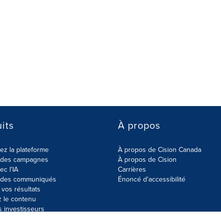
its
À propos
z la plateforme
À propos de Cision Canada
r des campagnes
À propos de Cision
ec l'IA
Carrières
r des communiqués
Énoncé d'accessibilité
vos résultats
z le contenu
s investisseurs