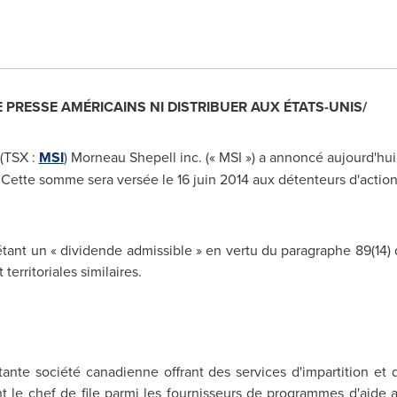
E PRESSE AMÉRICAINS NI DISTRIBUER AUX ÉTATS-UNIS/
 (TSX :
MSI
) Morneau Shepell inc. (« MSI ») a annoncé aujourd'h
 Cette somme sera versée le 16 juin 2014 aux détenteurs d'actions
ant un « dividende admissible » en vertu du paragraphe 89(14) 
 territoriales similaires.
tante société canadienne offrant des services d'impartition et 
 le chef de file parmi les fournisseurs de programmes d'aide a