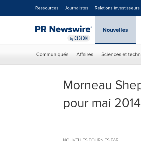
Déclaration d'accessibilité
Sauter la navigation
Ressources
Journalistes
Relations investisseurs
Nouvelles
Communiqués
Affaires
Sciences et techn
Morneau Shepe
pour mai 2014
NOUVELLES FOURNIES PAR