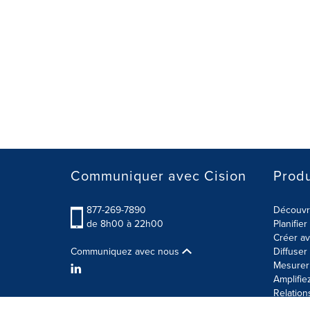
Communiquer avec Cision
Produ
877-269-7890
Découvre
de 8h00 à 22h00
Planifie
Créer av
Communiquez avec nous
Diffuse
Mesurer 
Amplifie
Relation