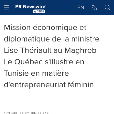
Déclaration d'accessibilité
Sauter la navigation
Hamburger menu
EN
Mission économique et
diplomatique de la ministre
Lise Thériault au Maghreb -
Le Québec s'illustre en
Tunisie en matière
d'entrepreneuriat féminin
NOUVELLES FOURNIES PAR