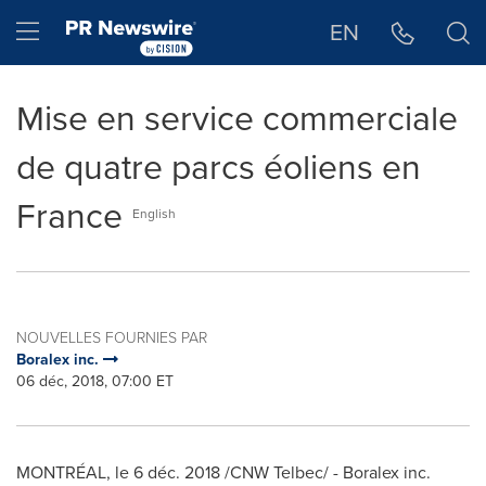
Déclaration d'accessibilité
Sauter la navigation
Hamburger menu
EN
Mise en service commerciale
de quatre parcs éoliens en
France
English
NOUVELLES FOURNIES PAR
Boralex inc.
06 déc, 2018, 07:00 ET
MONTRÉAL, le 6 déc. 2018 /CNW Telbec/ - Boralex inc.