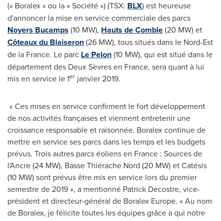
(« Boralex » ou la « Société ») (TSX:
BLX
) est heureuse
d'annoncer la mise en service commerciale des parcs
Noyers Bucamps
(10 MW),
Hauts de Comble
(20 MW) et
Côteaux du Blaiseron
(26 MW), tous situés dans le Nord-Est
de la
France
. Le parc
Le Pelon
(10 MW), qui est situé dans le
département des Deux Sèvres en
France
, sera quant à lui
er
mis en service le 1
janvier 2019.
« Ces mises en service confirment le fort développement
de nos activités françaises et viennent entretenir une
croissance responsable et raisonnée. Boralex continue de
mettre en service ses parcs dans les temps et les budgets
prévus. Trois autres parcs éoliens en France : Sources de
l'Ancre (24 MW), Basse Thiérache Nord (20 MW) et Catésis
(10 MW) sont prévus être mis en service lors du premier
semestre de 2019 », a mentionné Patrick Decostre, vice-
président et directeur-général de Boralex Europe. « Au nom
de Boralex, je félicite toutes les équipes grâce à qui notre