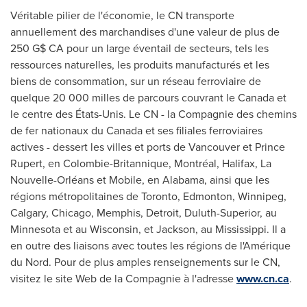
Véritable pilier de l'économie, le CN transporte
annuellement des marchandises d'une valeur de plus de
250 G$ CA pour un large éventail de secteurs, tels les
ressources naturelles, les produits manufacturés et les
biens de consommation, sur un réseau ferroviaire de
quelque 20 000 milles de parcours couvrant le
Canada
et
le centre des États-Unis. Le CN - la Compagnie des chemins
de fer nationaux du
Canada
et ses filiales ferroviaires
actives - dessert les villes et ports de
Vancouver
et
Prince
Rupert
, en Colombie-Britannique, Montréal,
Halifax
, La
Nouvelle-Orléans et Mobile, en
Alabama
, ainsi que les
régions métropolitaines de
Toronto
,
Edmonton
,
Winnipeg
,
Calgary
,
Chicago
,
Memphis
,
Detroit
,
Duluth
-
Superior
, au
Minnesota
et au
Wisconsin
, et Jackson, au
Mississippi
. Il a
en outre des liaisons avec toutes les régions de l'Amérique
du Nord. Pour de plus amples renseignements sur le CN,
visitez le site Web de la Compagnie à l'adresse
www.cn.ca
.