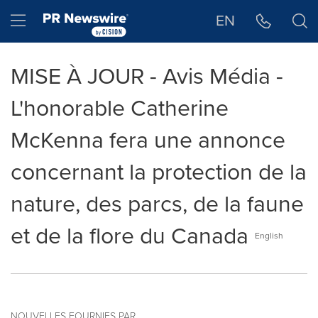
Déclaration d'accessibilité
Sauter la navigation
Hamburger menu
EN
MISE À JOUR - Avis Média -
L'honorable Catherine
McKenna fera une annonce
concernant la protection de la
nature, des parcs, de la faune
et de la flore du Canada
English
NOUVELLES FOURNIES PAR