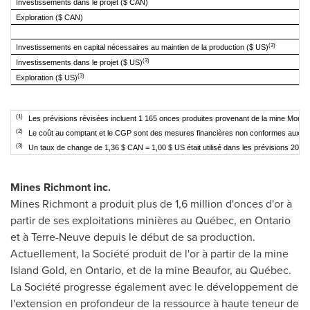
Investissements dans le projet ($ CAN)
Exploration ($ CAN)
(3)
Investissements en capital nécessaires au
maintien de la production ($ US)
(3)
Investissements dans le projet ($ US)
(3)
Exploration ($ US)
(1)
Les prévisions révisées incluent 1 165 onces produites provenant de la mine Monique 
(2)
Le coût au comptant et le CGP sont des mesures financières non conformes aux IFRS.
(3)
Un taux de change de 1,36 $ CAN = 1,00 $ US était utilisé dans les prévisions 2016 in
Mines Richmont inc.
Mines Richmont a produit plus de 1,6 million d'onces d'or à
partir de ses exploitations minières au Québec, en
Ontario
et à Terre-Neuve depuis le début de sa production.
Actuellement, la Société produit de l'or à partir de la mine
Island Gold, en
Ontario
, et de la mine Beaufor, au Québec.
La Société progresse également avec le développement de
l'extension en profondeur de la ressource à haute
teneur
de