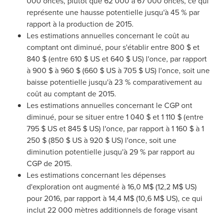
000 onces, plutôt que 62 000 à 67 000 onces, ce qui
représente une hausse potentielle jusqu'à 45 % par
rapport à la production de 2015.
Les estimations annuelles concernant le coût au
comptant ont diminué, pour s'établir entre
800 $ et
840 $ (entre 610 $ US et 640 $ US) l'once, par rapport
à 900 $ à 960 $ (660 $ US à 705 $ US) l'once, soit une
baisse potentielle jusqu'à 23 % comparativement au
coût au comptant de 2015.
Les estimations annuelles concernant le CGP ont
diminué, pour se situer entre 1
040 $ et
1 110 $ (entre
795 $ US et 845 $ US) l'once, par rapport à 1 160 $ à 1
250 $ (850 $ US à 920 $ US) l'once, soit une
diminution potentielle jusqu'à 29 % par rapport au
CGP de 2015.
Les estimations concernant les dépenses
d'exploration ont augmenté à 16,0 M$ (12,2 M$ US)
pour 2016, par rapport à 14,4 M$ (10,6 M$ US), ce qui
inclut 22 000 mètres additionnels de forage visant