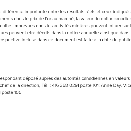
 différence importante entre les résultats réels et ceux indiqué
ements dans le prix de l'or au marché, la valeur du dollar canadien
ficultés imprévues dans les activités minières pouvant influer sur 
isques peuvent être décrits dans la notice annuelle ainsi que dans
rospective incluse dans ce document est faite à la date de publ
respondant déposé auprès des autorités canadiennes en valeurs
hef de la direction, Tél. : 416 368-0291 poste 101; Anne Day, Vic
1 poste 105