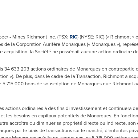
ec/ - Mines Richmont inc. (TSX:
RIC
) (NYSE: RIC) (« Richmont » o
s de la Corporation Aurifère Monarques (« Monarques »), représe
tte acquisition, la Société ne possédait aucune action ordinaire 
s 34 633 203 actions ordinaires de Monarques en contrepartie de
ion »). De plus, dans le cadre de la Transaction, Richmont a acqu
e 5 715 000 bons de souscription de Monarques que Richmont a
 actions ordinaires à des fins d'investissement et continuera de s
e et les besoins en capitaux potentiels de Monarques. En fonction
tre accroître ou diminuer sa propriété directe ou indirecte, son 
arques par le biais de transactions sur le marché, d'ententes priv
avec Monarques qu'elle ne vendra pas les 5 715 000 actions ac