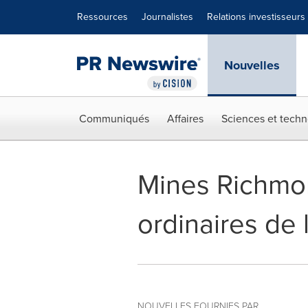
Déclaration d'accessibilité
Sauter la navigation
Ressources
Journalistes
Relations investisseurs
Nouvelles
Communiqués
Affaires
Sciences et techn
Mines Richmon
ordinaires de
NOUVELLES FOURNIES PAR