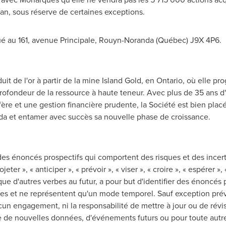
an, sous réserve de certaines exceptions.
ué au 161, avenue Principale,
Rouyn-Noranda
(Québec) J9X 4P6.
t de l'or à partir de la mine Island Gold, en
Ontario
, où elle pr
rofondeur de la ressource à haute
teneur
. Avec plus de 35 ans d
ère et une gestion financière prudente, la Société est bien placé
da
et entamer avec succès sa nouvelle phase de croissance.
s énoncés prospectifs qui comportent des risques et des ince
eter », « anticiper », « prévoir », « viser », « croire », « espérer »,
 d'autres verbes au futur, a pour but d'identifier des énoncés 
les et ne représentent qu'un mode temporel. Sauf exception prév
cun engagement, ni la responsabilité de mettre à jour ou de révi
e de nouvelles données, d'événements futurs ou pour toute autre