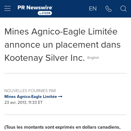
Déclaration d'accessibilité
Sauter la navigation
Hamburger menu
EN
Mines Agnico-Eagle Limitée
annonce un placement dans
Kootenay Silver Inc.
English
NOUVELLES FOURNIES PAR
Mines Agnico-Eagle Limitée
23 avr, 2013, 11:33 ET
(Tous les montants sont exprimés en dollars canadiens,