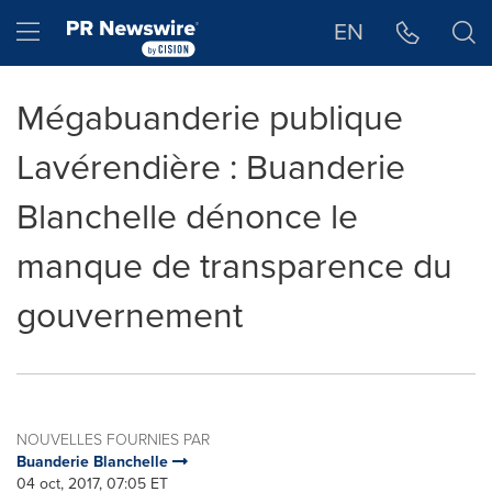
Déclaration d'accessibilité
Sauter la navigation
Hamburger menu
EN
Mégabuanderie publique
Lavérendière : Buanderie
Blanchelle dénonce le
manque de transparence du
gouvernement
NOUVELLES FOURNIES PAR
Buanderie Blanchelle
04 oct, 2017, 07:05 ET