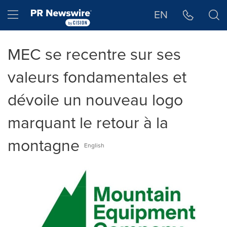
Déclaration d'accessibilité
Sauter la navigation
Hamburger menu
EN
MEC se recentre sur ses
valeurs fondamentales et
dévoile un nouveau logo
marquant le retour à la
montagne
English