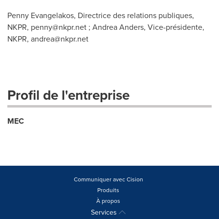
Penny Evangelakos, Directrice des relations publiques,
NKPR,
penny@nkpr.net
; Andrea Anders, Vice-présidente,
NKPR,
andrea@nkpr.net
Profil de l'entreprise
MEC
Communiquer avec Cision
Produits
À propos
Services