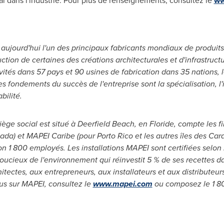
al dans l'industrie. Pour plus de renseignements, consultez le
ww
 aujourd'hui l'un des principaux fabricants mondiaux de produits
uction de certaines des créations architecturales et d'infrastruc
tivités dans 57 pays et 90 usines de fabrication dans 35 nations
 fondements du succès de l'entreprise sont la spécialisation, l'i
bilité.
ège social est situé à
Deerfield Beach
, en Floride, compte les f
ada
) et MAPEI Caribe (pour Porto Rico et les autres îles des Car
ron 1 800 employés. Les installations MAPEI sont certifiées selo
ucieux de l'environnement qui réinvestit 5 % de ses recettes dans
ectes, aux entrepreneurs, aux installateurs et aux distributeurs 
us sur MAPEI, consultez le
www.mapei.com
ou composez le 1 8