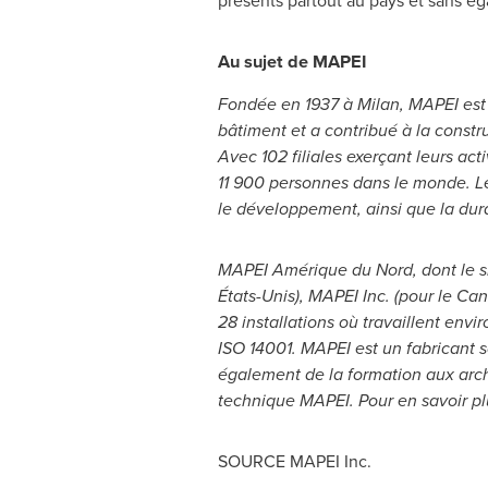
présents partout au pays et sans ég
Au sujet de MAPEI
Fondée en 1937 à
Milan
, MAPEI est
bâtiment et a contribué à la constr
Avec 102 filiales exerçant leurs ac
11 900 personnes dans le monde. Les
le développement, ainsi que la dura
MAPEI Amérique du Nord, dont le si
États-Unis), MAPEI Inc. (pour le
Can
28 installations où travaillent envi
ISO 14001. MAPEI est un fabricant so
également de la formation aux archit
technique MAPEI. Pour en savoir pl
SOURCE MAPEI Inc.