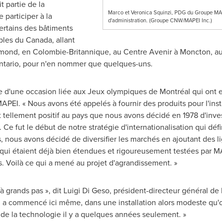
t partie de la
Marco et Veronica Squinzi, PDG du Groupe MAPE
 participer à la
d'administration. (Groupe CNW/MAPEI Inc.)
certains des bâtiments
ables du
Canada
, allant
mond
, en Colombie-Britannique, au Centre Avenir à
Moncton
, a
ntario
, pour n'en nommer que quelques-uns.
 d'une occasion liée aux Jeux olympiques de Montréal qui ont eu
EI. « Nous avons été appelés à fournir des produits pour l'insta
tellement positif au pays que nous avons décidé en 1978 d'invest
. Ce fut le début de notre stratégie d'internationalisation qui défi
 nous avons décidé de diversifier les marchés en ajoutant des li
s qui étaient déjà bien étendues et rigoureusement testées par 
s. Voilà ce qui a mené au projet d'agrandissement. »
 grands pas », dit
Luigi Di Geso
, président-directeur général d
 a commencé ici même, dans une installation alors modeste qu'on
te de la technologie il y a quelques années seulement. »