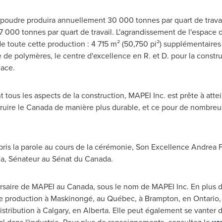
 poudre produira annuellement 30 000 tonnes par quart de travai
7 000 tonnes par quart de travail. L'agrandissement de l'espace
 de toute cette production : 4 715 m² (50,750 pi²) supplémentaires
e de polymères, le centre d'excellence en R. et D. pour la constru
lace.
nt tous les aspects de la construction, MAPEI Inc. est prête à at
ruire le
Canada
de manière plus durable, et ce pour de nombreus
 pris la parole au cours de la cérémonie, Son Excellence Andrea F
eda, Sénateur au Sénat du
Canada
.
rsaire de MAPEI au
Canada
, sous le nom de MAPEI Inc. En plus
de production à Maskinongé, au Québec, à
Brampton
, en
Ontario
istribution à
Calgary
, en
Alberta
. Elle peut également se vanter 