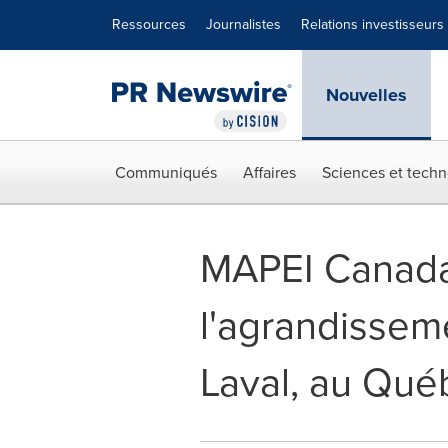
Déclaration d'accessibilité
Sauter la navigation
Ressources
Journalistes
Relations investisseurs
Nouvelles
Communiqués
Affaires
Sciences et techn
MAPEI Canada
l'agrandissem
Laval, au Qué