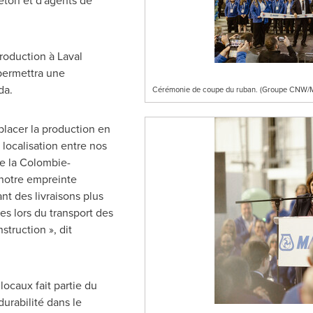
éton et d'agents de
production à
Laval
 permettra une
da
.
Cérémonie de coupe du ruban. (Groupe CNW/M
placer la production en
ocalisation entre nos
e la Colombie-
notre empreinte
nt des livraisons plus
es lors du transport des
struction », dit
locaux fait partie du
durabilité dans le