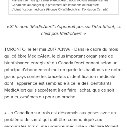
Mai étant le mois qui célèbre MedicAlert, nous voulons sensibiliser les
Canadiens au danger que présentent les imitations de bracelets
d'identification médicale (Groupe CNW/MedicAlert Fondation Canada)
« Si le nom "MedicAlert" n'apparaît pas sur l'identifiant, ce
n'est pas MedicAlert. »
TORONTO
, le 1er mai 2017 /CNW/ - Dans le cadre du mois
qui célèbre MedicAlert, le plus important organisme de
bienfaisance enregistré du
Canada
fonctionnant selon un
principe d'abonnement met en garde les habitants de notre
grand pays contre les bracelets d'identification médicale
dont l'apparence est semblable à celle des identifiants
MedicAlert qui s'apprêtent à en faire l'achat, que ce soit
pour eux-mêmes ou pour un proche.
« Un Canadien sur trois est désormais aux prises avec un
problème de santé qui doit être communiqué aux
secouristes lors d'une urgence médicale », déclare
Robert