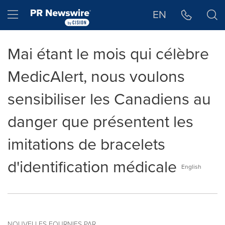
Déclaration d'accessibilité
Sauter la navigation
Hamburger menu
EN
Mai étant le mois qui célèbre
MedicAlert, nous voulons
sensibiliser les Canadiens au
danger que présentent les
imitations de bracelets
d'identification médicale
English
NOUVELLES FOURNIES PAR