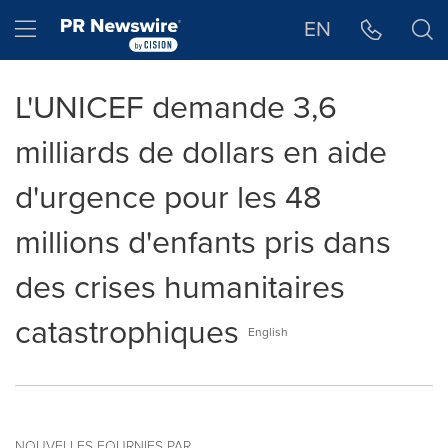
Déclaration d'accessibilité
Sauter la navigation
Hamburger menu
EN
L'UNICEF demande 3,6
milliards de dollars en aide
d'urgence pour les 48
millions d'enfants pris dans
des crises humanitaires
catastrophiques
English
NOUVELLES FOURNIES PAR