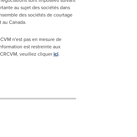
 négociations sont imposées suivant
ortante au sujet des sociétés dans
'ensemble des sociétés de courtage
nt au
Canada
.
CRCVM n'est pas en mesure de
nformation est restreinte aux
'OCRCVM, veuillez cliquer
ici
.