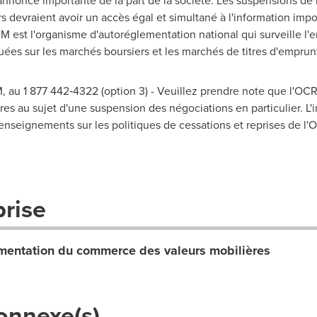
annonce importante de la part de la société. Les suspensions de
rs devraient avoir un accès égal et simultané à l'information imp
VM est l'organisme d'autoréglementation national qui surveille l
uées sur les marchés boursiers et les marchés de titres d'empru
 au 1 877 442‑4322 (option 3) - Veuillez prendre note que l'O
es au sujet d'une suspension des négociations en particulier. L'i
enseignements sur les politiques de cessations et reprises de l
prise
entation du commerce des valeurs mobilières
onnexe(s)