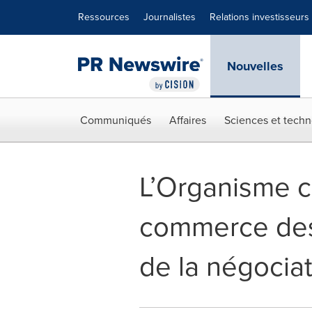
Déclaration d'accessibilité
Sauter la navigation
Ressources
Journalistes
Relations investisseurs
Nouvelles
Communiqués
Affaires
Sciences et techn
L’Organisme c
commerce des 
de la négocia