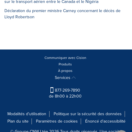
sur le transport aérien entre le Canada et le Nigéria
Déclaration du premier ministre Carney concernant le décès de
Lloyd Robertson
Communiquer avec Cision
Produits
À propos
Services
877-269-7890
de 8h00 à 22h00
Modalités d'utilisation
Politique sur la sécurité des données
Plan du site
Paramètres de cookies
Énoncé d'accessibilité
© Groupe CNW Ltée 2026 Tous droits réservés. Une société