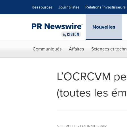
Déclaration d'accessibilité
Sauter la navigation
Ressources
Journalistes
Relations investisseurs
Nouvelles
Communiqués
Affaires
Sciences et techn
L’OCRCVM perm
(toutes les ém
NOUVELLES FOURNIES PAR