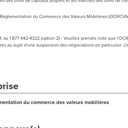
és des titres de capitaux propres et les marchés des titres de c
Réglementation du Commerce des Valeurs Mobilières (OCRCVM
 au 1 877 442‑4322 (option 2) - Veuillez prendre note que l'O
es au sujet d'une suspension des négociations en particulier. L'i
prise
entation du commerce des valeurs mobilières