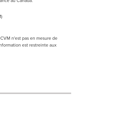
réance au
Canada
.
)
CRCVM n'est pas en mesure de
nformation est restreinte aux