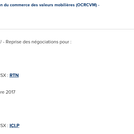
n du commerce des valeurs mobilières (OCRCVM) -
- Reprise des négociations pour :
TSX :
RTN
bre 2017
TSX :
ICI.P