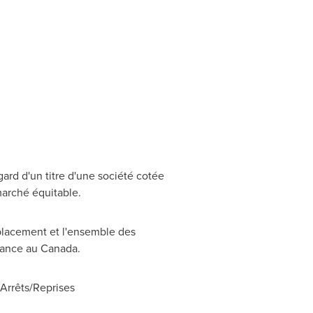
ard d'un titre d'une société cotée
marché équitable.
placement et l'ensemble des
réance au
Canada
.
rrêts/Reprises