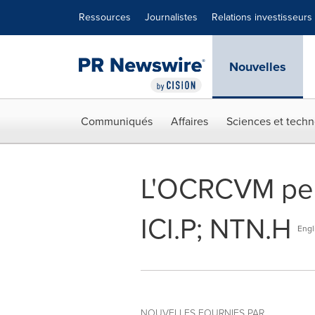
Déclaration d'accessibilité
Sauter la navigation
Ressources
Journalistes
Relations investisseurs
Nouvelles
Communiqués
Affaires
Sciences et techn
L'OCRCVM perm
ICI.P; NTN.H
Engl
NOUVELLES FOURNIES PAR