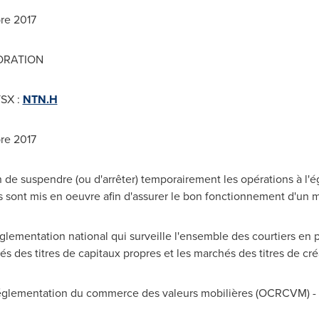
bre 2017
ORATION
TSX :
NTN.H
bre 2017
e suspendre (ou d'arrêter) temporairement les opérations à l'ég
s sont mis en oeuvre afin d'assurer le bon fonctionnement d'un 
lementation national qui surveille l'ensemble des courtiers en 
és des titres de capitaux propres et les marchés des titres de c
lementation du commerce des valeurs mobilières (OCRCVM) - A