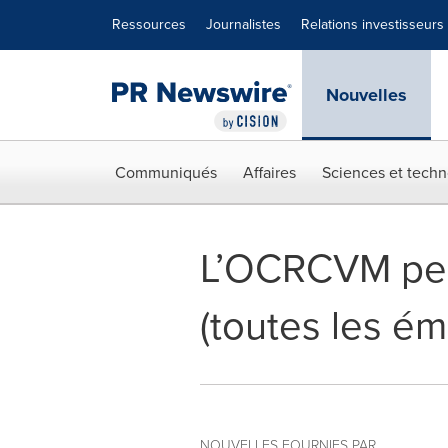
Déclaration d'accessibilité
Sauter la navigation
Ressources
Journalistes
Relations investisseurs
Nouvelles
Communiqués
Affaires
Sciences et techn
L’OCRCVM perm
(toutes les ém
NOUVELLES FOURNIES PAR