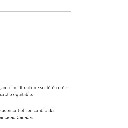
ard d'un titre d'une société cotée
marché équitable.
placement et l'ensemble des
réance au
Canada
.