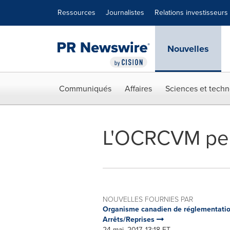
Déclaration d'accessibilité
Sauter la navigation
Ressources
Journalistes
Relations investisseurs
Nouvelles
Communiqués
Affaires
Sciences et techn
L'OCRCVM perm
NOUVELLES FOURNIES PAR
Organisme canadien de réglementatio
Arrêts/Reprises
24 mai, 2017, 13:18 ET