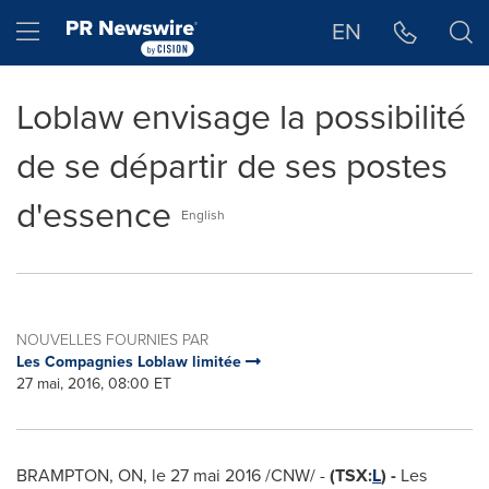
Déclaration d'accessibilité
Sauter la navigation
Hamburger menu
EN
Loblaw envisage la possibilité
de se départir de ses postes
d'essence
English
NOUVELLES FOURNIES PAR
Les Compagnies Loblaw limitée
27 mai, 2016, 08:00 ET
BRAMPTON, ON
, le 27 mai 2016 /CNW/ -
(TSX:
L
) -
Les