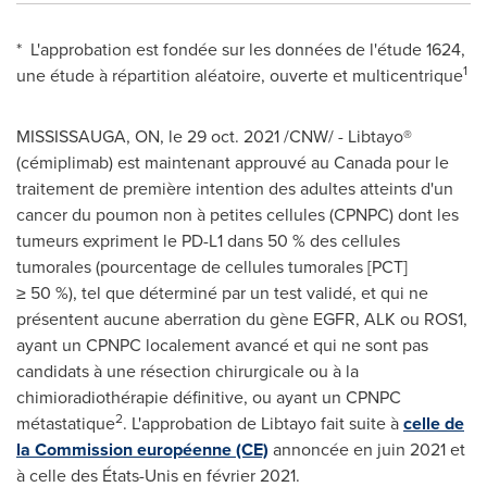
* L'approbation est fondée sur les données de l'étude 1624,
1
une étude à répartition aléatoire, ouverte et multicentrique
MISSISSAUGA, ON
, le
29 oct. 2021
/CNW/ - Libtayo®
(cémiplimab) est maintenant approuvé au Canada pour le
traitement de première intention des adultes atteints d'un
cancer du poumon non à petites cellules (CPNPC) dont les
tumeurs expriment le PD-L1 dans 50 % des cellules
tumorales (pourcentage de cellules tumorales [PCT]
≥ 50 %), tel que déterminé par un test validé, et qui ne
présentent aucune aberration du gène EGFR, ALK ou ROS1,
ayant un CPNPC localement avancé et qui ne sont pas
candidats à une résection chirurgicale ou à la
chimioradiothérapie définitive, ou ayant un CPNPC
2
métastatique
. L'approbation de Libtayo fait suite à
celle de
la Commission européenne (CE)
annoncée en juin 2021 et
à celle des États-Unis en février 2021.