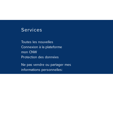
Services
Toutes les nouvelles
Connexion à la plateforme
mon CNW
Protection des données
Ne pas vendre ou partager mes
informations personnelles:
Soumettre à
Privacy@cision.com
Appelez gratuitement notre
département de la protection de la vie
privée: 877-297-8921
é
© Groupe CNW Ltée 2026 Tous droits
réservés. Une société Cision.