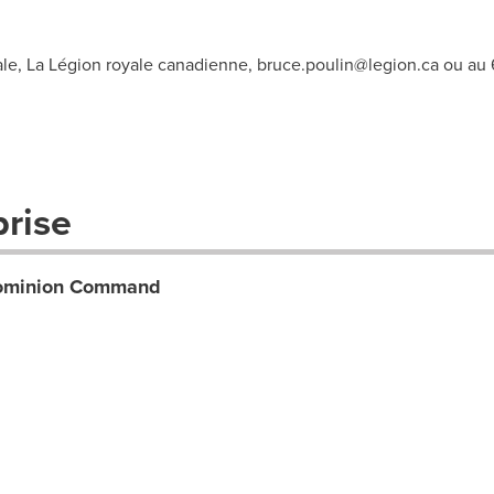
ale, La Légion royale canadienne,
bruce.poulin@legion.ca
ou au 
prise
Dominion Command