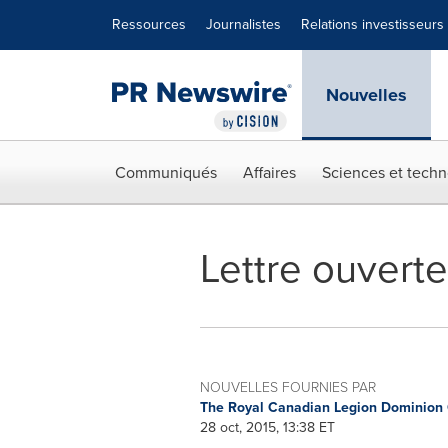
Déclaration d'accessibilité
Sauter la navigation
Ressources
Journalistes
Relations investisseurs
Nouvelles
Communiqués
Affaires
Sciences et techn
Lettre ouvert
NOUVELLES FOURNIES PAR
The Royal Canadian Legion Domini
28 oct, 2015, 13:38 ET