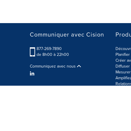
Communiquer avec Cision
Produ
877-269-7890
Découvre
de 8h00 à 22h00
Planifie
Créer av
Communiquez avec nous
Diffuse
Mesurer 
Amplifie
Relation
Modalités d'utilisation
Politique sur la sécurité des 