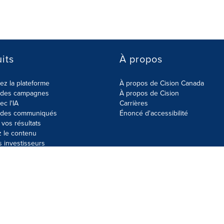
its
À propos
z la plateforme
À propos de Cision Canada
r des campagnes
À propos de Cision
ec l'IA
Carrières
r des communiqués
Énoncé d'accessibilité
vos résultats
z le contenu
s investisseurs
données
Plan du site
Paramètres de cookies
Énoncé d'accessibilit