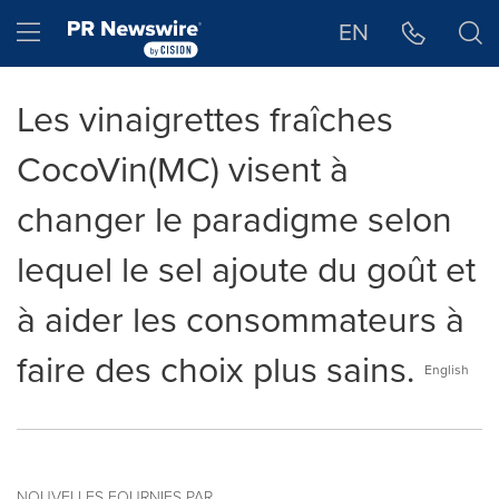
Déclaration d'accessibilité
Sauter la navigation
Hamburger menu
EN
Les vinaigrettes fraîches
CocoVin(MC) visent à
changer le paradigme selon
lequel le sel ajoute du goût et
à aider les consommateurs à
faire des choix plus sains.
English
NOUVELLES FOURNIES PAR